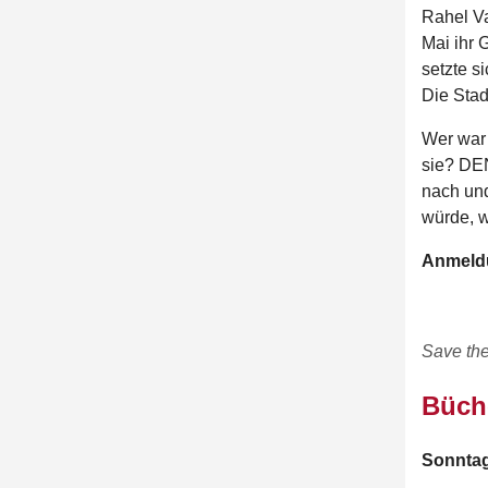
Rahel Va
Mai ihr 
setzte s
Die Stad
Wer war 
sie? D
nach und
würde, w
Anmeldu
Save the
Büche
Sonntag,