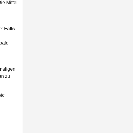
ie Mittel
e:
Falls
r
bald
nmaligen
en zu
tc.