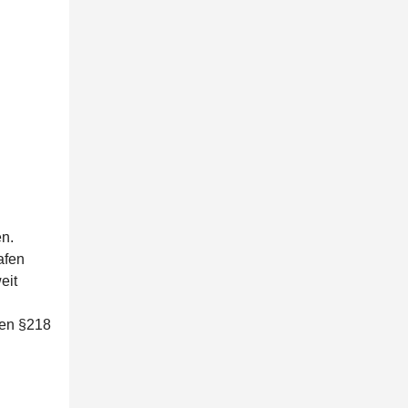
.
n.
afen
eit
 den §218