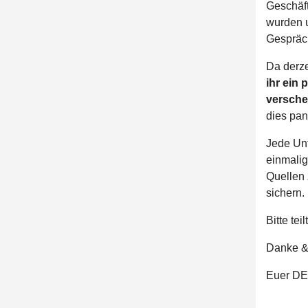
Geschäft
wurden u
Gespräc
Da derze
ihr ein 
versche
dies pan
Jede Unt
einmalig
Quellen
sichern.
Bitte te
Danke &
Euer D