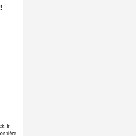
!
k. In
lonnière