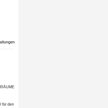
taltungen
NKtRÄUME
n
l für den