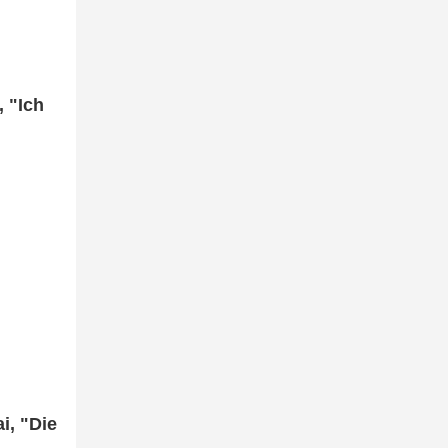
, "Ich
i, "Die