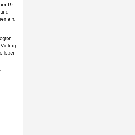
 am 19.
 und
uen ein.
wegten
 Vortrag
te leben
"