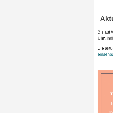
Akt
Bis auf 
Uhr
. In
Die aktu
einsehb