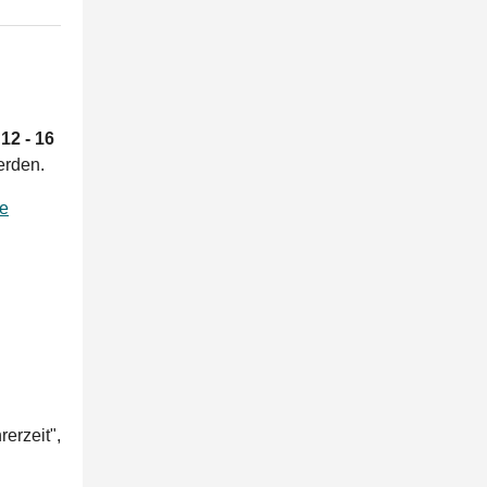
12 - 16
erden.
ge
rerzeit",