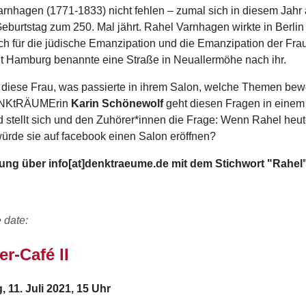
rnhagen (1771-1833) nicht fehlen – zumal sich in diesem Jahr
Geburtstag zum 250. Mal jährt. Rahel Varnhagen wirkte in Berlin
ich für die jüdische Emanzipation und die Emanzipation der Fra
t Hamburg benannte eine Straße in Neuallermöhe nach ihr.
diese Frau, was passierte in ihrem Salon, welche Themen be
ENKtRÄUMErin
Karin Schönewolf
geht diesen Fragen in einem
 stellt sich und den Zuhörer*innen die Frage: Wenn Rahel heu
ürde sie auf facebook einen Salon eröffnen?
ng über info[at]denktraeume.de mit dem Stichwort "Rahel
 date:
r-Café II
 11. Juli 2021, 15 Uhr