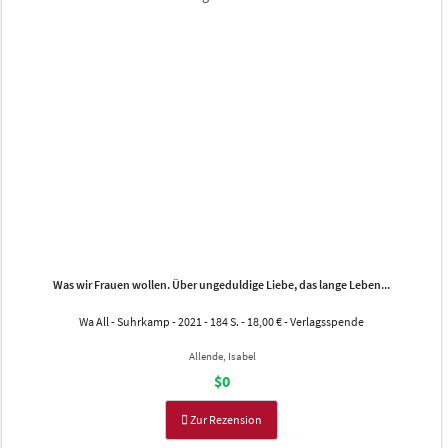
Was wir Frauen wollen. Über ungeduldige Liebe, das lange Leben...
Wa All - Suhrkamp - 2021 - 184 S. - 18,00 € - Verlagsspende
Allende, Isabel
$0
Zur Rezension