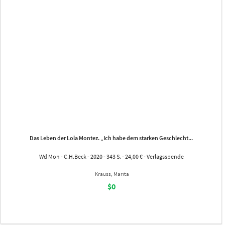
Das Leben der Lola Montez. „Ich habe dem starken Geschlecht...
Wd Mon - C.H.Beck - 2020 - 343 S. - 24,00 € - Verlagsspende
Krauss, Marita
$0