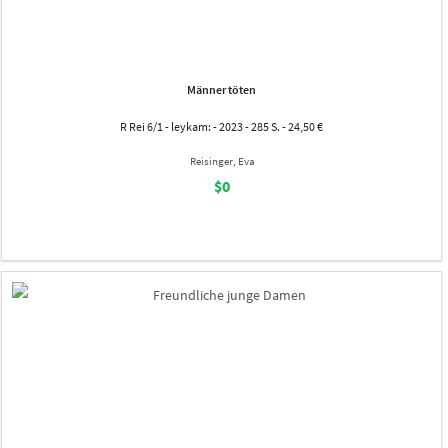
Männer töten
R Rei 6/1 - leykam: - 2023 - 285 S. - 24,50 €
Reisinger, Eva
$0