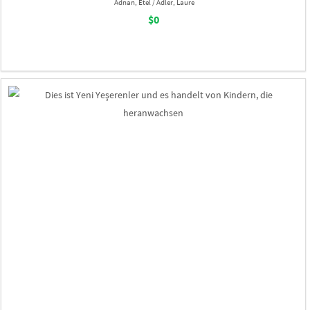
Adnan, Etel / Adler, Laure
$0