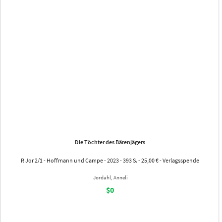
Die Töchter des Bärenjägers
R Jor 2/1 - Hoffmann und Campe - 2023 - 393 S. - 25,00 € - Verlagsspende
Jordahl, Anneli
$0