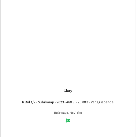
Glory
R Bul 1/2 - Suhrkamp - 2023 - 460 S. - 25,00 € - Verlagsspende
Bulawayo, NoViolet
$0