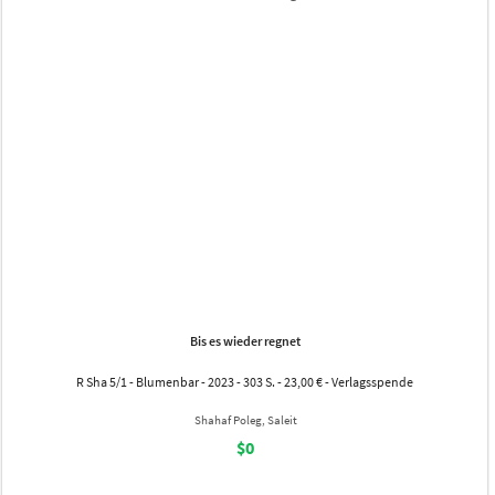
Bis es wieder regnet
R Sha 5/1 - Blumenbar - 2023 - 303 S. - 23,00 € - Verlagsspende
Shahaf Poleg, Saleit
$0