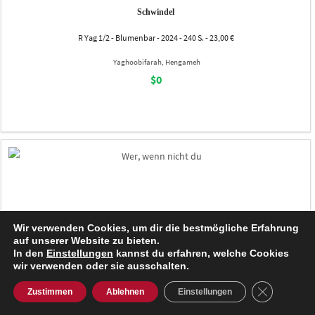
Schwindel
R Yag 1/2 - Blumenbar - 2024 - 240 S. - 23,00 €
Yaghoobifarah, Hengameh
$0
Wir verwenden Cookies, um dir die bestmögliche Erfahrung
auf unserer Website zu bieten.
In den
Einstellungen
kannst du erfahren, welche Cookies
wir verwenden oder sie ausschalten.
GDPR Cooki
Zustimmen
Ablehnen
Einstellungen