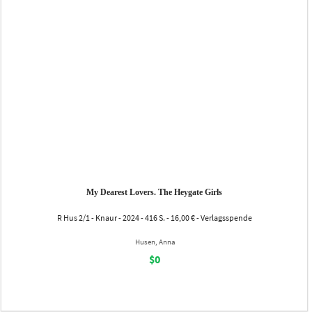
My Dearest Lovers. The Heygate Girls
R Hus 2/1 - Knaur - 2024 - 416 S. - 16,00 € - Verlagsspende
Husen, Anna
$0