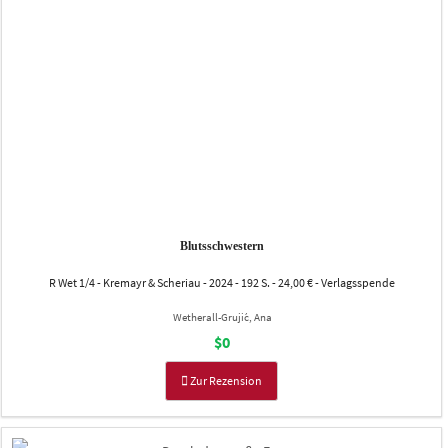
Blutsschwestern
R Wet 1/4 - Kremayr & Scheriau - 2024 - 192 S. - 24,00 € - Verlagsspende
Wetherall-Grujić, Ana
$0
Zur Rezension