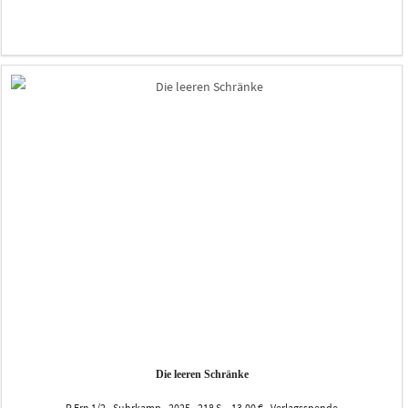
Die leeren Schränke
R Ern 1/2 - Suhrkamp - 2025 - 218 S. - 13,00 € - Verlagsspende