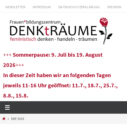
Zum
NEWSLETTER
IMPRESSUM
DATENSCHUTZERKLÄRUNG
SPENDEN
Inhalt
springen
+++
Sommerpause: 9. Juli bis 19. August
2026
+++
In dieser Zeit haben wir an folgenden Tagen
jeweils 11-16 Uhr geöffnet: 11.7., 18.7., 25.7.,
8.8., 15.8.
Start
DDF 2019