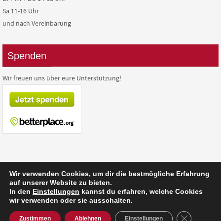
Sa 11-16 Uhr
und nach Vereinbarung
Spenden
Wir freuen uns über eure Unterstützung!
Wir verwenden Cookies, um dir die bestmögliche Erfahrung
auf unserer Website zu bieten.
Präsentiert von
Nirvana
&
WordPress.
In den
Einstellungen
kannst du erfahren, welche Cookies
wir verwenden oder sie ausschalten.
GDPR Cooki
Zustimmen
Ablehnen
Einstellungen