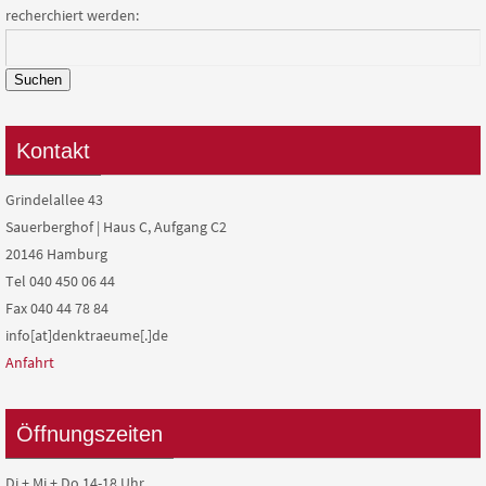
recherchiert werden:
Suchen
Kontakt
Grindelallee 43
Sauerberghof | Haus C, Aufgang C2
20146 Hamburg
Tel 040 450 06 44
Fax 040 44 78 84
info[at]denktraeume[.]de
Anfahrt
Öffnungszeiten
Di + Mi + Do 14-18 Uhr