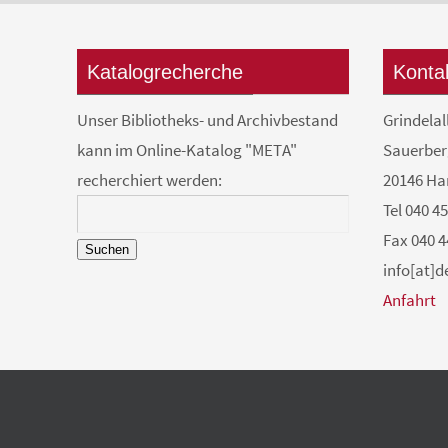
Katalogrecherche
Konta
Unser Bibliotheks- und Archivbestand
Grindelal
kann im Online-Katalog "META"
Sauerber
recherchiert werden:
20146 H
Tel 040 4
Fax 040 4
Suchen
info[at]
Anfahrt