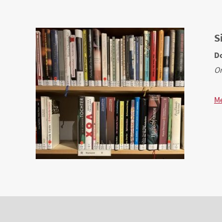
S
Do
Or
Me