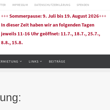
TTER
IMPRESSUM
DATENSCHUTZERKLÄRUNG
SPENDEN
+++
Sommerpause: 9. Juli bis 19. August 2026
+++
In dieser Zeit haben wir an folgenden Tagen
jeweils 11-16 Uhr geöffnet: 11.7., 18.7., 25.7.,
8.8., 15.8.
ERMIETUNG
LINKS
BEITRÄGE
OTHEK
tung:
egründet und umfasst