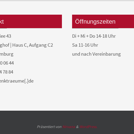
kt
Öffnungszeiten
lee 43
Di + Mi + Do 14-18 Uhr
ghof | Haus C, Aufgang C2
Sa 11-16 Uhr
amburg
und nach Vereinbarung
50 06 44
4 78 84
denktraeume[.]de
Präsentiert von
Nirvana
&
WordPress.