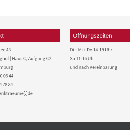
kt
Öffnungszeiten
lee 43
Di + Mi + Do 14-18 Uhr
ghof | Haus C, Aufgang C2
Sa 11-16 Uhr
amburg
und nach Vereinbarung
50 06 44
4 78 84
denktraeume[.]de