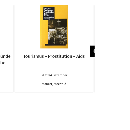
ründe
Tourismus – Prostitution – Aids
Fraue
phe
BT 2024 Dezember
BT 20
Maurer, Mechtild
The ACT UP/New York