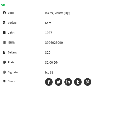
$0
Von:
Walter, Melitta (Hg.)
Verlag:
Kore
1987
Jahr:
3926023090
ISBN:
320
Seiten:
32,00 DM
Preis:
Icc 33
Signatur:
Share: