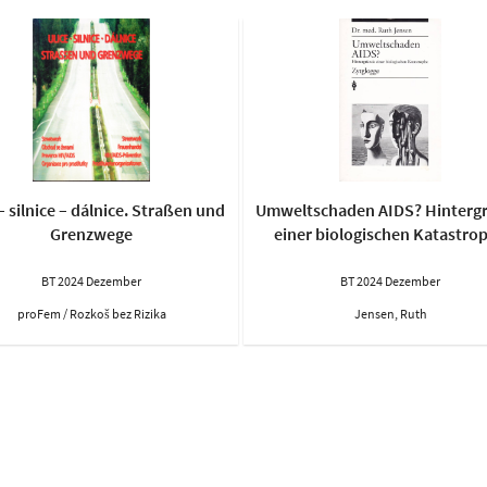
– silnice – dálnice. Straßen und
Umweltschaden AIDS? Hinterg
Grenzwege
einer biologischen Katastro
BT 2024 Dezember
BT 2024 Dezember
proFem / Rozkoš bez Rizika
Jensen, Ruth