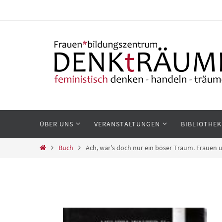
Zum
Inhalt
springen
Zum
ÜBER UNS
VERANSTALTUNGEN
BIBLIOTHEK
Inhalt
springen
Start
Buch
Ach, wär’s doch nur ein böser Traum. Frauen 