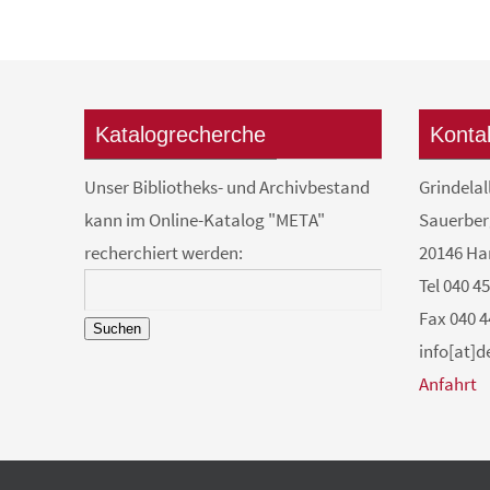
Katalogrecherche
Konta
Unser Bibliotheks- und Archivbestand
Grindelal
kann im Online-Katalog "META"
Sauerber
recherchiert werden:
20146 H
Tel 040 4
Fax 040 4
Suchen
info[at]
Anfahrt