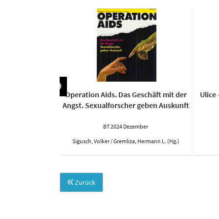
en & HIV/AIDS‘
Operation Aids. Das Geschäft mit der
Ulice 
Angst. Sexualforscher geben Auskunft
ember
BT 2024 Dezember
Sigusch, Volker / Gremliza, Hermann L. (Hg.)
Zurück