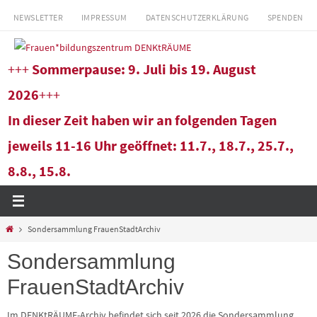
Zum
NEWSLETTER
IMPRESSUM
DATENSCHUTZERKLÄRUNG
SPENDEN
Inhalt
springen
+++
Sommerpause: 9. Juli bis 19. August
2026
+++
In dieser Zeit haben wir an folgenden Tagen
jeweils 11-16 Uhr geöffnet: 11.7., 18.7., 25.7.,
8.8., 15.8.
Start
Sondersammlung FrauenStadtArchiv
Sondersammlung
FrauenStadtArchiv
Im DENKtRÄUME-Archiv befindet sich seit 2026 die Sondersammlung