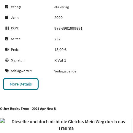
Verlag:
eta Verlag
2020
Jahr:
978-3981999891
ISBN:
232
Seiten:
15,90 €
Preis:
R Vul 1
Signatur:
Schlagwörter:
Verlagsspende
More Details
Other Books From - 2021 Apr Neu B