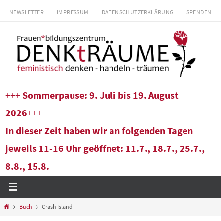
Zum
NEWSLETTER
IMPRESSUM
DATENSCHUTZERKLÄRUNG
SPENDEN
Inhalt
springen
+++
Sommerpause: 9. Juli bis 19. August
2026
+++
In dieser Zeit haben wir an folgenden Tagen
jeweils 11-16 Uhr geöffnet: 11.7., 18.7., 25.7.,
8.8., 15.8.
Start
Buch
Crash Island