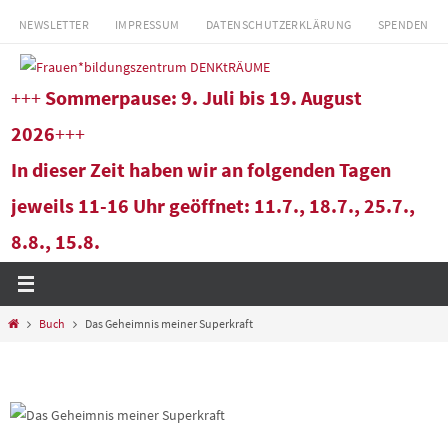
Zum
NEWSLETTER
IMPRESSUM
DATENSCHUTZERKLÄRUNG
SPENDEN
Inhalt
springen
+++
Sommerpause: 9. Juli bis 19. August
2026
+++
In dieser Zeit haben wir an folgenden Tagen
jeweils 11-16 Uhr geöffnet: 11.7., 18.7., 25.7.,
8.8., 15.8.
Start
Buch
Das Geheimnis meiner Superkraft