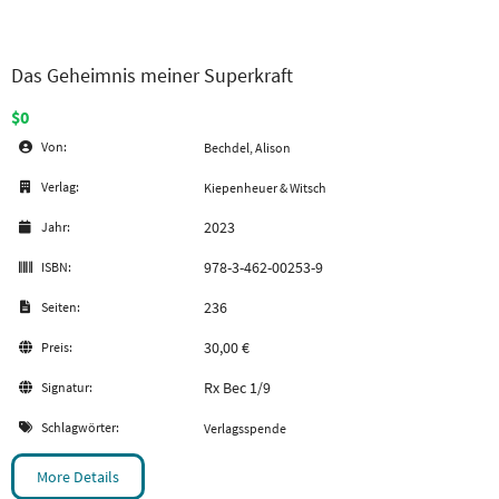
Das Geheimnis meiner Superkraft
$0
Von:
Bechdel, Alison
Verlag:
Kiepenheuer & Witsch
2023
Jahr:
978-3-462-00253-9
ISBN:
236
Seiten:
30,00 €
Preis:
Rx Bec 1/9
Signatur:
Schlagwörter:
Verlagsspende
More Details