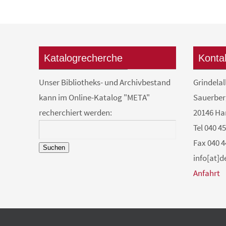
Katalogrecherche
Konta
Unser Bibliotheks- und Archivbestand
Grindelal
kann im Online-Katalog "META"
Sauerber
recherchiert werden:
20146 H
Tel 040 4
Fax 040 4
Suchen
info[at]
Anfahrt