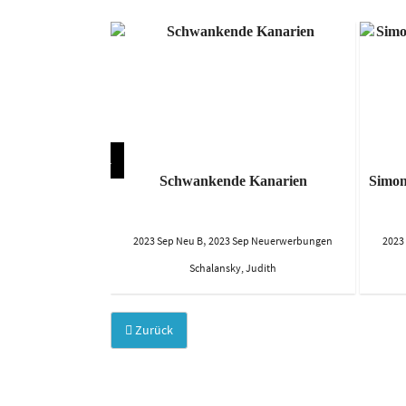
esgeschichte
Schwankende Kanarien
Simon
,
24 Apr Neu B
2023 Sep Neu B
2023 Sep Neuerwerbungen
2023
ggie
Schalansky, Judith
Zurück