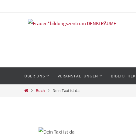
Zum
Inhalt
springen
Zum
ÜBER UNS
VERANSTALTUNGEN
BIBLIOTHEK
Inhalt
springen
Start
Buch
Dein Taxi ist da