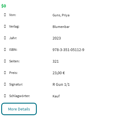
$0
Von:
Guns, Priya
Verlag:
Blumenbar
2023
Jahr:
978-3-351-05112-9
ISBN:
321
Seiten:
23,00 €
Preis:
R Gun 1/1
Signatur:
Schlagwörter:
Kauf
More Details