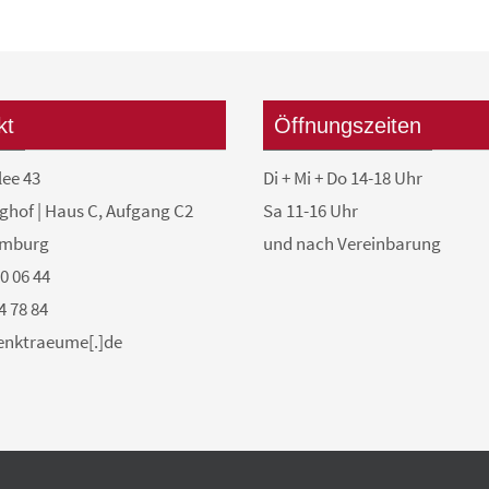
kt
Öffnungszeiten
lee 43
Di + Mi + Do 14-18 Uhr
ghof | Haus C, Aufgang C2
Sa 11-16 Uhr
amburg
und nach Vereinbarung
50 06 44
4 78 84
denktraeume[.]de