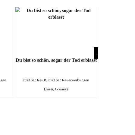
Du bist so schön, sogar der Tod erblasst
Di
,
,
ngen
2023 Sep Neu B
2023 Sep Neuerwerbungen
2023 Sep Neu B
20
Emezi, Akwaeke
Wassja