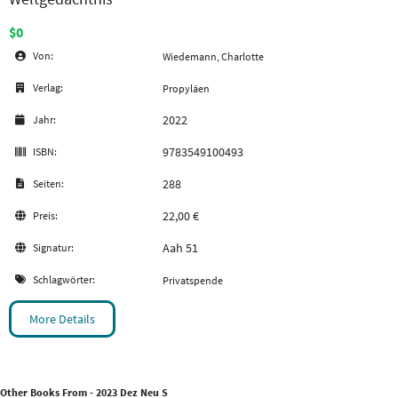
$0
Von:
Wiedemann, Charlotte
Verlag:
Propyläen
2022
Jahr:
9783549100493
ISBN:
288
Seiten:
22,00 €
Preis:
Aah 51
Signatur:
Schlagwörter:
Privatspende
More Details
Other Books From - 2023 Dez Neu S