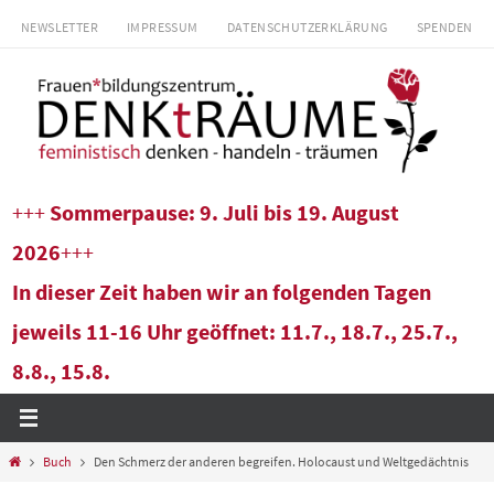
Zum
NEWSLETTER
IMPRESSUM
DATENSCHUTZERKLÄRUNG
SPENDEN
Inhalt
springen
+++
Sommerpause: 9. Juli bis 19. August
2026
+++
In dieser Zeit haben wir an folgenden Tagen
jeweils 11-16 Uhr geöffnet: 11.7., 18.7., 25.7.,
8.8., 15.8.
Start
Buch
Den Schmerz der anderen begreifen. Holocaust und Weltgedächtnis