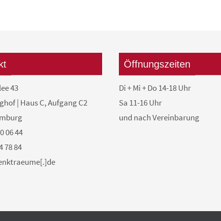
kt
Öffnungszeiten
lee 43
Di + Mi + Do 14-18 Uhr
ghof | Haus C, Aufgang C2
Sa 11-16 Uhr
amburg
und nach Vereinbarung
50 06 44
4 78 84
denktraeume[.]de