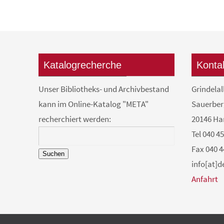
Katalogrecherche
Konta
Unser Bibliotheks- und Archivbestand
Grindelal
kann im Online-Katalog "META"
Sauerber
recherchiert werden:
20146 H
Tel 040 4
Fax 040 4
Suchen
info[at]
Anfahrt