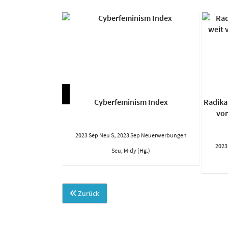
n zwischen Krieg
Cyberfeminism Index
Radikal
mour
vor
,
p Neuerwerbungen
2023 Sep Neu S
2023 Sep Neuerwerbungen
2023
rin (Hg.)
Seu, Midy (Hg.)
Zurück