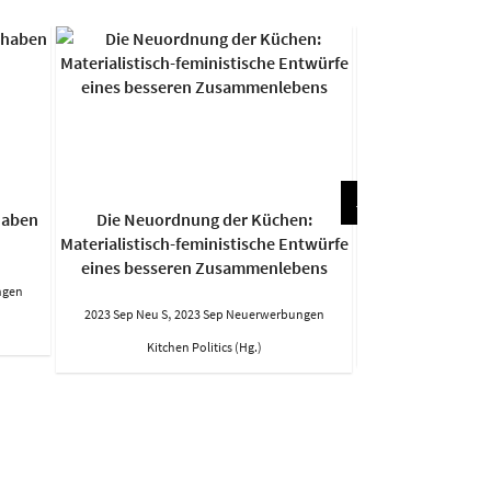
haben
Die Neuordnung der Küchen:
Fragmente über d
Materialistisch-feministische Entwürfe
Geschichte un
eines besseren Zusammenlebens
,
2023 Sep Neu S
2023 S
ngen
,
2023 Sep Neu S
2023 Sep Neuerwerbungen
Ferna
Kitchen Politics (Hg.)