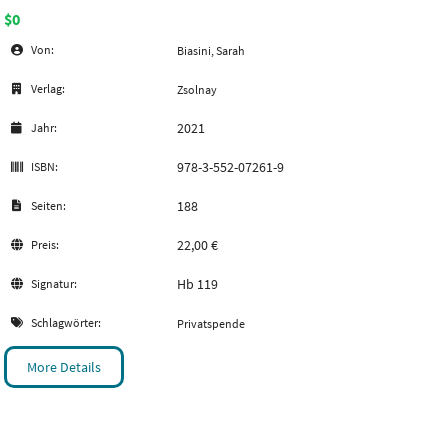
$0
Von:
Biasini, Sarah
Verlag:
Zsolnay
2021
Jahr:
978-3-552-07261-9
ISBN:
188
Seiten:
22,00 €
Preis:
Hb 119
Signatur:
Schlagwörter:
Privatspende
More Details