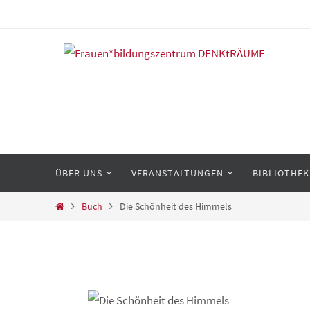
Zum
Inhalt
springen
Zum
ÜBER UNS
VERANSTALTUNGEN
BIBLIOTHEK
Inhalt
springen
Start
Buch
Die Schönheit des Himmels