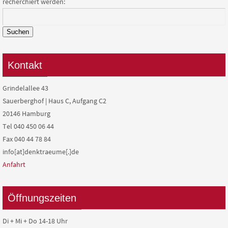
recherchiert werden:
Suchen
Kontakt
Grindelallee 43
Sauerberghof | Haus C, Aufgang C2
20146 Hamburg
Tel 040 450 06 44
Fax 040 44 78 84
info[at]denktraeume[.]de
Anfahrt
Öffnungszeiten
Di + Mi + Do 14-18 Uhr