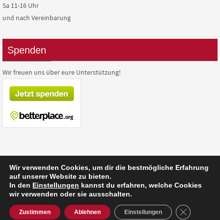
Sa 11-16 Uhr
und nach Vereinbarung
Spenden
Wir freuen uns über eure Unterstützung!
Wir verwenden Cookies, um dir die bestmögliche Erfahrung
auf unserer Website zu bieten.
Präsentiert von
Nirvana
&
WordPress.
In den
Einstellungen
kannst du erfahren, welche Cookies
wir verwenden oder sie ausschalten.
GDPR Cooki
Zustimmen
Ablehnen
Einstellungen