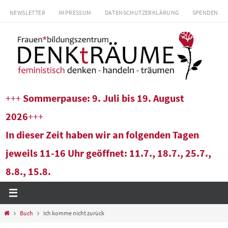
Zum
NEWSLETTER
IMPRESSUM
DATENSCHUTZERKLÄRUNG
SPENDEN
Inhalt
springen
+++
Sommerpause: 9. Juli bis 19. August
2026
+++
In dieser Zeit haben wir an folgenden Tagen
jeweils 11-16 Uhr geöffnet: 11.7., 18.7., 25.7.,
8.8., 15.8.
Start
Buch
Ich komme nicht zurück