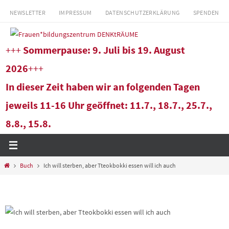
Zum
NEWSLETTER
IMPRESSUM
DATENSCHUTZERKLÄRUNG
SPENDEN
Inhalt
springen
+++
Sommerpause: 9. Juli bis 19. August
2026
+++
In dieser Zeit haben wir an folgenden Tagen
jeweils 11-16 Uhr geöffnet: 11.7., 18.7., 25.7.,
8.8., 15.8.
Start
Buch
Ich will sterben, aber Tteokbokki essen will ich auch