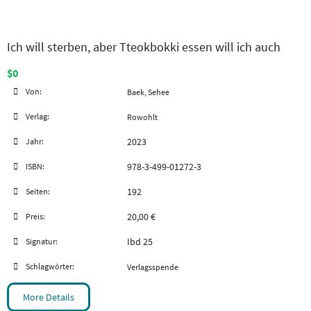
Ich will sterben, aber Tteokbokki essen will ich auch
$0
Von:
Baek, Sehee
Verlag:
Rowohlt
2023
Jahr:
978-3-499-01272-3
ISBN:
192
Seiten:
20,00 €
Preis:
Ibd 25
Signatur:
Schlagwörter:
Verlagsspende
More Details