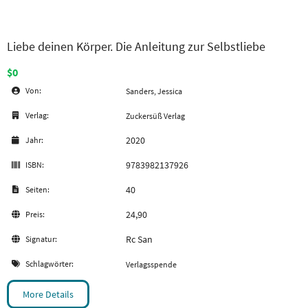
Liebe deinen Körper. Die Anleitung zur Selbstliebe
$0
Von:
Sanders, Jessica
Verlag:
Zuckersüß Verlag
2020
Jahr:
9783982137926
ISBN:
40
Seiten:
24,90
Preis:
Rc San
Signatur:
Schlagwörter:
Verlagsspende
More Details