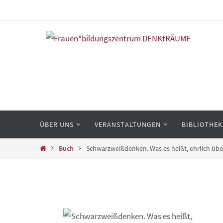
Zum
Inhalt
springen
Zum
ÜBER UNS
VERANSTALTUNGEN
BIBLIOTHEK
Inhalt
springen
Start
Buch
Schwarzweißdenken. Was es heißt, ehrlich üb