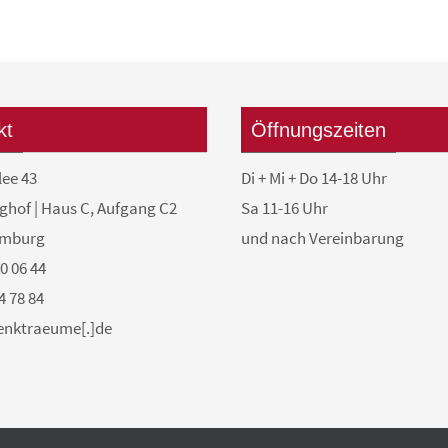
kt
Öffnungszeiten
lee 43
Di + Mi + Do 14-18 Uhr
ghof | Haus C, Aufgang C2
Sa 11-16 Uhr
amburg
und nach Vereinbarung
50 06 44
4 78 84
denktraeume[.]de