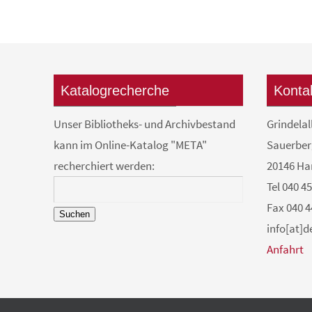
Katalogrecherche
Konta
Unser Bibliotheks- und Archivbestand
Grindelal
kann im Online-Katalog "META"
Sauerber
recherchiert werden:
20146 H
Tel 040 4
Fax 040 4
Suchen
info[at]
Anfahrt