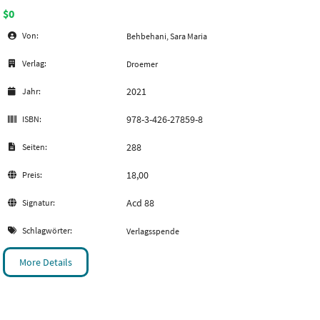
$0
Von:
Behbehani, Sara Maria
Verlag:
Droemer
2021
Jahr:
978-3-426-27859-8
ISBN:
288
Seiten:
18,00
Preis:
Acd 88
Signatur:
Schlagwörter:
Verlagsspende
More Details