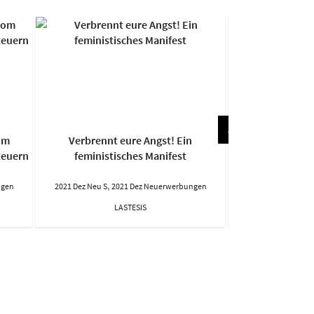
om
Verbrennt eure Angst! Ein
Mehr als Selbs
teuern
feministisches Manifest
für reprodukt
,
,
ngen
2021 Dez Neu S
2021 Dez Neuerwerbungen
2021 Dez Neu S
20
LASTESIS
Kitchen 