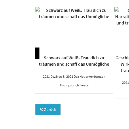
es deutschen
Schwarz auf Weiß. Trau dich zu
Geschl
itsi Dangarembga.
träumen und schaff das Unmögliche
Wirk
s der Verleihung
tra
,
2021 Dez Neu S
2021 Dez Neuerwerbungen
z Neuerwerbungen
2021
Thompson, Nikeata
.)
Zurück