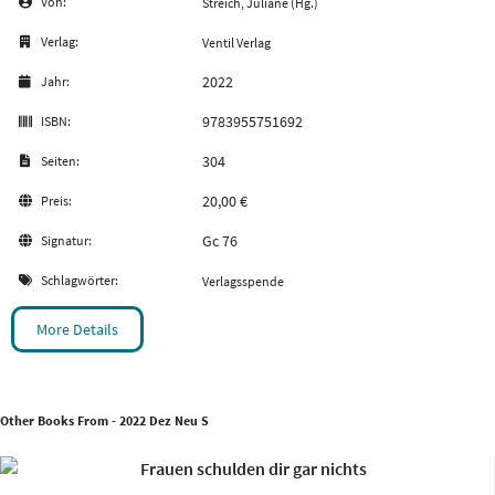
Von:
Streich, Juliane (Hg.)
Verlag:
Ventil Verlag
2022
Jahr:
9783955751692
ISBN:
304
Seiten:
20,00 €
Preis:
Gc 76
Signatur:
Schlagwörter:
Verlagsspende
More Details
Other Books From - 2022 Dez Neu S