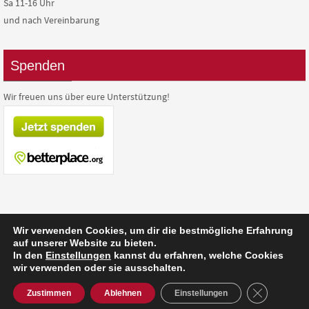
Sa 11-16 Uhr
und nach Vereinbarung
Spenden
Wir freuen uns über eure Unterstützung!
Wir verwenden Cookies, um dir die bestmögliche Erfahrung
auf unserer Website zu bieten.
Präsentiert von
Nirvana
&
WordPress.
In den
Einstellungen
kannst du erfahren, welche Cookies
wir verwenden oder sie ausschalten.
GDPR Cooki
Zustimmen
Ablehnen
Einstellungen