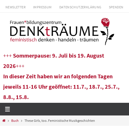
Zum
NEWSLETTER
IMPRESSUM
DATENSCHUTZERKLÄRUNG
SPENDEN
Inhalt
springen
+++
Sommerpause: 9. Juli bis 19. August
2026
+++
In dieser Zeit haben wir an folgenden Tagen
jeweils 11-16 Uhr geöffnet: 11.7., 18.7., 25.7.,
8.8., 15.8.
Start
Buch
These Girls, too. Feministische Musikgeschichten