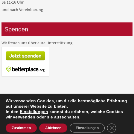
Sa 11-16 Uhr
und nach Vereinbarung
Spenden
Wir freuen uns über eure Unterstützung!
Wir verwenden Cookies, um dir die bestmögliche Erfahrung
auf unserer Website zu bieten.
Präsentiert von
Nirvana
&
WordPress.
In den
Einstellungen
kannst du erfahren, welche Cookies
wir verwenden oder sie ausschalten.
GDPR Cooki
Zustimmen
Ablehnen
Einstellungen