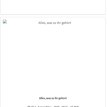
Alles, was zu ihr gehört
Rb Sli 1 - hanserblau - 2020 - 432 S. - 16,00 €