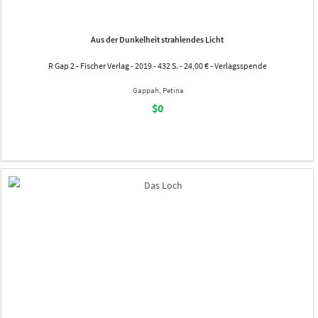
Aus der Dunkelheit strahlendes Licht
R Gap 2 - Fischer Verlag - 2019 - 432 S. - 24,00 € - Verlagsspende
Gappah, Petina
$0