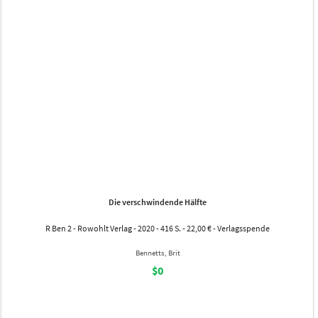
Die verschwindende Hälfte
R Ben 2 - Rowohlt Verlag - 2020 - 416 S. - 22,00 € - Verlagsspende
Bennetts, Brit
$0