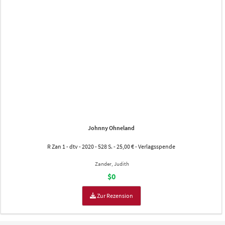
Johnny Ohneland
R Zan 1 - dtv - 2020 - 528 S. - 25,00 € - Verlagsspende
Zander, Judith
$0
Zur Rezension