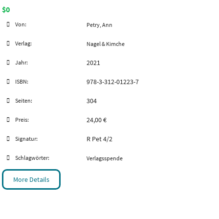
$0
Von:
Petry, Ann
Verlag:
Nagel & Kimche
2021
Jahr:
978-3-312-01223-7
ISBN:
304
Seiten:
24,00 €
Preis:
R Pet 4/2
Signatur:
Schlagwörter:
Verlagsspende
More Details