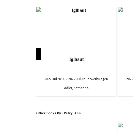
 die Welt
Iglhaut
,
l Neuerwerbungen
2022 Jul Neu B
2022 Jul Neuerwerbungen
2022
mima
Adler, Katharina
Other Books By - Petry, Ann