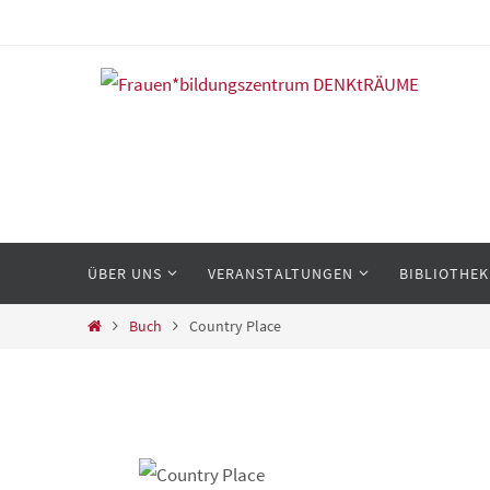
Zum
Inhalt
springen
Zum
ÜBER UNS
VERANSTALTUNGEN
BIBLIOTHEK
Inhalt
springen
Start
Buch
Country Place