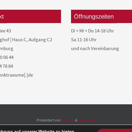
kt
Öffnungszeiten
lee 43
Di + Mi + Do 14-18 Uhr
ghof | Haus C, Aufgang C2
Sa 11-16 Uhr
amburg
und nach Vereinbarung
50 06 44
4 78 84
denktraeume[.]de
Präsentiert von
Nirvana
&
WordPress.
ahrung auf unserer Website zu bieten.