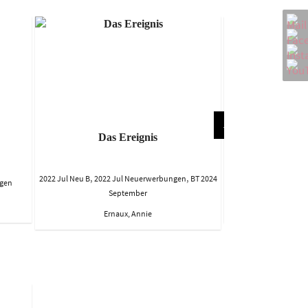
Das Ereignis
Die Wut
,
,
2022 Jul Neu B
2022 Jul Neuerwerbungen
BT 2024
,
ngen
2022 Jul Neu B
20
September
Fallwi
Ernaux, Annie