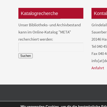
Katalogrecherche
Konta
Unser Bibliotheks- und Archivbestand
Grindelal
kann im Online-Katalog "META"
Sauerber
recherchiert werden:
20146 H
Tel 040 4
Fax 040 4
Suchen
info[at]
Anfahrt
Wir verwenden Cookies, um dir die bestmögliche Erf