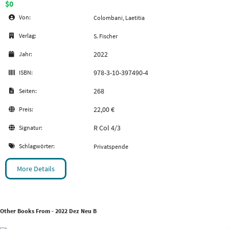
$0
Von:
Colombani, Laetitia
Verlag:
S. Fischer
2022
Jahr:
978-3-10-397490-4
ISBN:
268
Seiten:
22,00 €
Preis:
R Col 4/3
Signatur:
Schlagwörter:
Privatspende
More Details
Other Books From - 2022 Dez Neu B