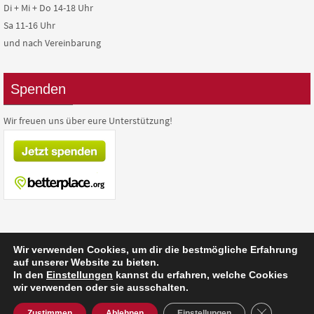
Di + Mi + Do 14-18 Uhr
Sa 11-16 Uhr
und nach Vereinbarung
Spenden
Wir freuen uns über eure Unterstützung!
Wir verwenden Cookies, um dir die bestmögliche Erfahrung
auf unserer Website zu bieten.
In den
Einstellungen
kannst du erfahren, welche Cookies
Präsentiert von
Nirvana
&
WordPress.
wir verwenden oder sie ausschalten.
GDPR Cooki
Zustimmen
Ablehnen
Einstellungen