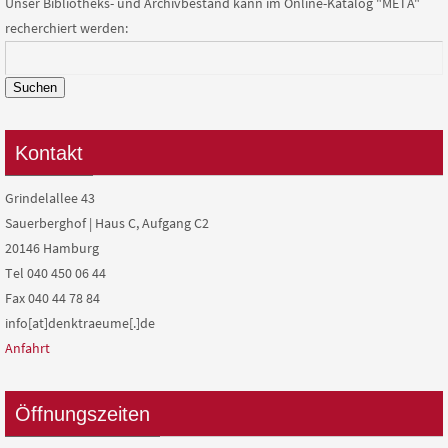
Unser Bibliotheks- und Archivbestand kann im Online-Katalog "META"
recherchiert werden:
Suchen
Kontakt
Grindelallee 43
Sauerberghof | Haus C, Aufgang C2
20146 Hamburg
Tel 040 450 06 44
Fax 040 44 78 84
info[at]denktraeume[.]de
Anfahrt
Öffnungszeiten