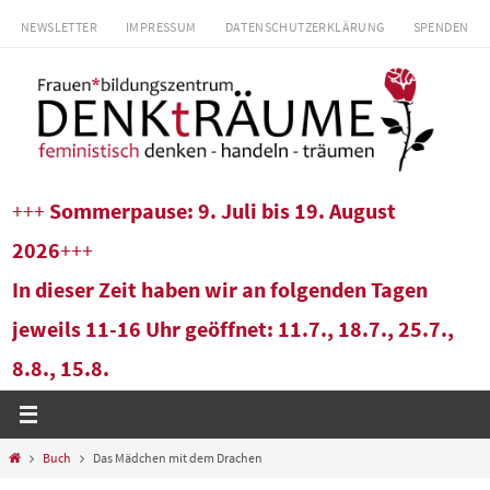
Zum
NEWSLETTER
IMPRESSUM
DATENSCHUTZERKLÄRUNG
SPENDEN
Inhalt
springen
+++
Sommerpause: 9. Juli bis 19. August
2026
+++
In dieser Zeit haben wir an folgenden Tagen
jeweils 11-16 Uhr geöffnet: 11.7., 18.7., 25.7.,
8.8., 15.8.
Start
Buch
Das Mädchen mit dem Drachen