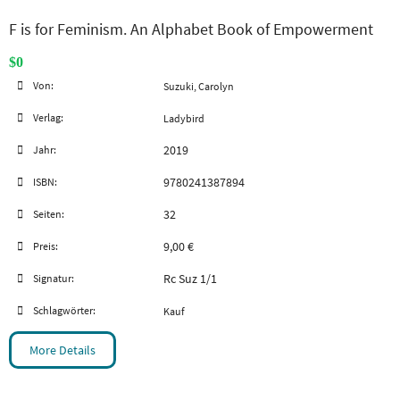
F is for Feminism. An Alphabet Book of Empowerment
$0
Von:
Suzuki, Carolyn
Verlag:
Ladybird
2019
Jahr:
9780241387894
ISBN:
32
Seiten:
9,00 €
Preis:
Rc Suz 1/1
Signatur:
Schlagwörter:
Kauf
More Details