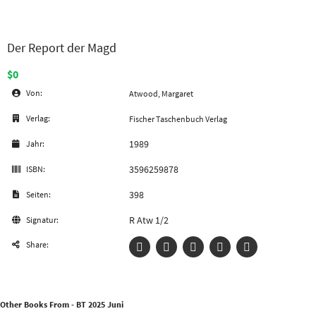
Der Report der Magd
$0
Von:
Atwood, Margaret
Verlag:
Fischer Taschenbuch Verlag
1989
Jahr:
3596259878
ISBN:
398
Seiten:
R Atw 1/2
Signatur:
Share:
Other Books From - BT 2025 Juni