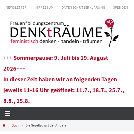
Zum
NEWSLETTER
IMPRESSUM
DATENSCHUTZERKLÄRUNG
SPENDEN
Inhalt
springen
+++
Sommerpause: 9. Juli bis 19. August
2026
+++
In dieser Zeit haben wir an folgenden Tagen
jeweils 11-16 Uhr geöffnet: 11.7., 18.7., 25.7.,
8.8., 15.8.
Start
Buch
Die Gesellschaft der Anderen