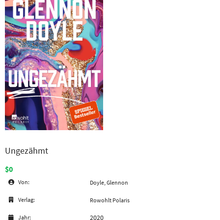
Ungezähmt
$0
Von:
Doyle, Glennon
Verlag:
Rowohlt Polaris
2020
Jahr: