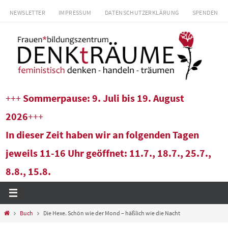
Zum
NEWSLETTER
IMPRESSUM
DATENSCHUTZERKLÄRUNG
SPENDEN
Inhalt
springen
+++
Sommerpause: 9. Juli bis 19. August
2026
+++
In dieser Zeit haben wir an folgenden Tagen
jeweils 11-16 Uhr geöffnet: 11.7., 18.7., 25.7.,
8.8., 15.8.
Start
Buch
Die Hexe. Schön wie der Mond – häßlich wie die Nacht