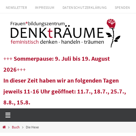
Zum
NEWSLETTER
IMPRESSUM
DATENSCHUTZERKLÄRUNG
SPENDEN
Inhalt
springen
+++
Sommerpause: 9. Juli bis 19. August
2026
+++
In dieser Zeit haben wir an folgenden Tagen
jeweils 11-16 Uhr geöffnet: 11.7., 18.7., 25.7.,
8.8., 15.8.
Start
Buch
Die Hexe