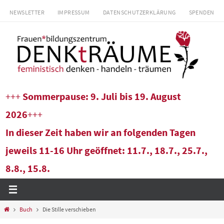
Zum
NEWSLETTER
IMPRESSUM
DATENSCHUTZERKLÄRUNG
SPENDEN
Inhalt
springen
+++
Sommerpause: 9. Juli bis 19. August
2026
+++
In dieser Zeit haben wir an folgenden Tagen
jeweils 11-16 Uhr geöffnet: 11.7., 18.7., 25.7.,
8.8., 15.8.
Start
Buch
Die Stille verschieben