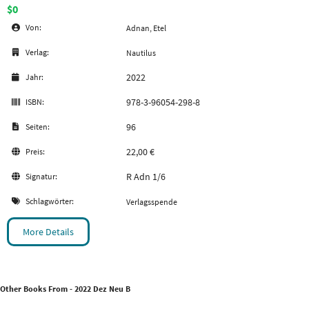
$0
Von:
Adnan, Etel
Verlag:
Nautilus
2022
Jahr:
978-3-96054-298-8
ISBN:
96
Seiten:
22,00 €
Preis:
R Adn 1/6
Signatur:
Schlagwörter:
Verlagsspende
More Details
Other Books From - 2022 Dez Neu B