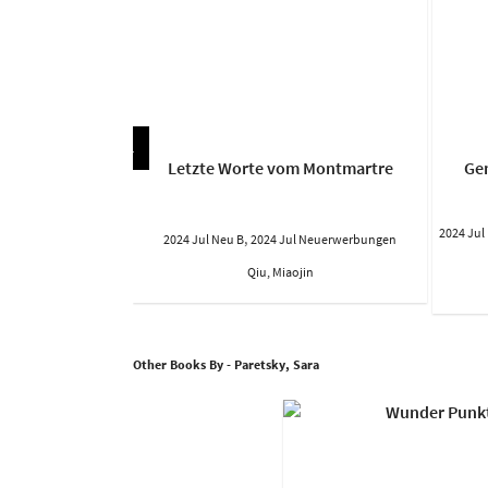
ebten
Letzte Worte vom Montmartre
Gen
2024 Jul
,
l Neuerwerbungen
2024 Jul Neu B
2024 Jul Neuerwerbungen
oline
Qiu, Miaojin
Other Books By - Paretsky, Sara