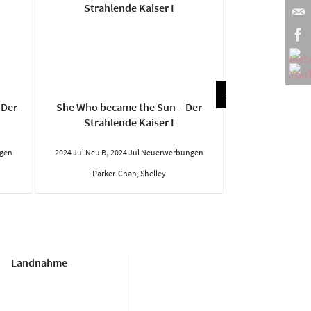
 Der
She Who became the Sun – Der
Das Gras au
Strahlende Kaiser I
,
,
ngen
2024 Jul Neu B
2024 Jul Neuerwerbungen
2024 Jul Neu B
20
Parker-Chan, Shelley
Stefani