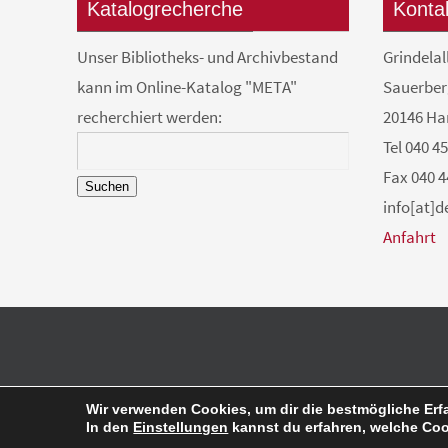
Katalogrecherche
Konta
Unser Bibliotheks- und Archivbestand
Grindelal
kann im Online-Katalog "META"
Sauerber
recherchiert werden:
20146 H
Tel 040 4
Fax 040 4
Suchen
info[at]
Anfahrt
Wir verwenden Cookies, um dir die bestmögliche Erf
In den
Einstellungen
kannst du erfahren, welche Coo