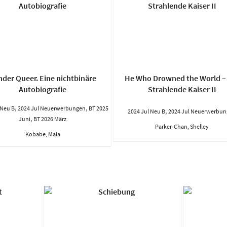
der Queer. Eine nichtbinäre
He Who Drowned the World –
Autobiografie
Strahlende Kaiser II
,
,
 Neu B
2024 Jul Neuerwerbungen
BT 2025
,
2024 Jul Neu B
2024 Jul Neuerwerbu
,
Juni
BT 2026 März
Parker-Chan, Shelley
Kobabe, Maia