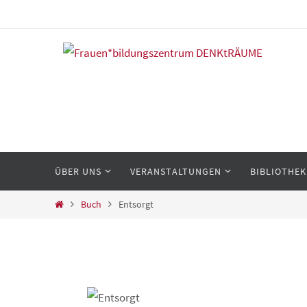
Zum
Inhalt
springen
Zum
ÜBER UNS
VERANSTALTUNGEN
BIBLIOTHEK
Inhalt
springen
Start
Buch
Entsorgt