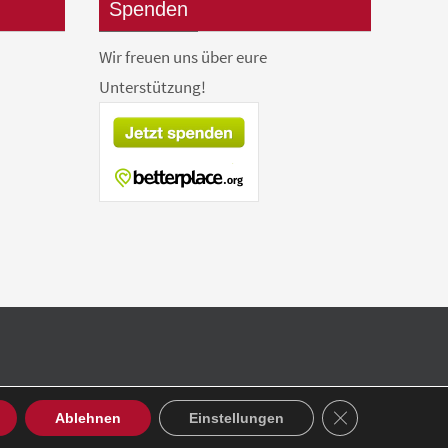
Spenden
Wir freuen uns über eure
Unterstützung!
GDPR Cookie-Ban
Ablehnen
Einstellungen