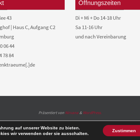
kt
Öffnungszeiten
lee 43
Di + Mi + Do 14-18 Uhr
ghof | Haus C, Aufgang C2
Sa 11-16 Uhr
amburg
und nach Vereinbarung
50 06 44
4 78 84
denktraeume[.]de
Präsentiert von
Nirvana
&
WordPress.
ahrung auf unserer Website zu bieten.
Zustimmen
kies wir verwenden oder sie ausschalten.