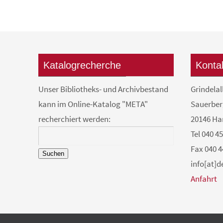
Katalogrecherche
Konta
Unser Bibliotheks- und Archivbestand
Grindelal
kann im Online-Katalog "META"
Sauerber
recherchiert werden:
20146 H
Tel 040 4
Fax 040 4
Suchen
info[at]
Anfahrt