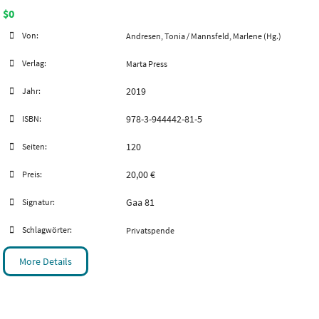
$0
Von:
Andresen, Tonia / Mannsfeld, Marlene (Hg.)
Verlag:
Marta Press
2019
Jahr:
978-3-944442-81-5
ISBN:
120
Seiten:
20,00 €
Preis:
Gaa 81
Signatur:
Schlagwörter:
Privatspende
More Details