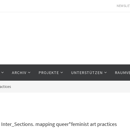
NEWSLE
ARCHIV
PROJEKTE
UNTERSTÜTZEN
RAUMV
actices
Inter_Sections. mapping queer*feminist art practices