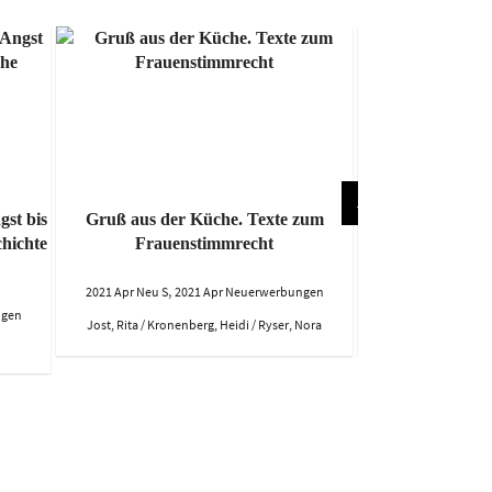
st bis
Gruß aus der Küche. Texte zum
Der F
hichte
Frauenstimmrecht
,
,
2021 Apr Neu S
2021 Apr Neuerwerbungen
2021 Apr Neu S
20
ngen
Jost, Rita / Kronenberg, Heidi / Ryser, Nora
Sae