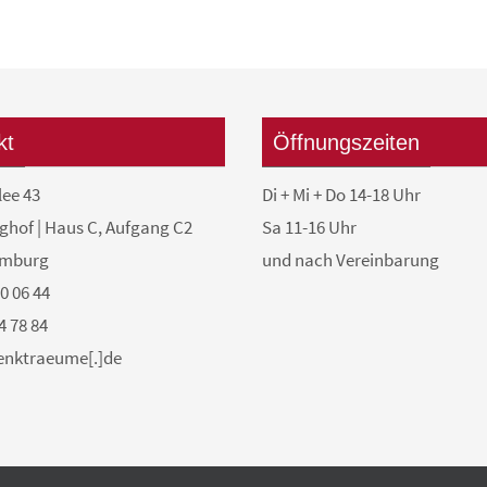
kt
Öffnungszeiten
lee 43
Di + Mi + Do 14-18 Uhr
ghof | Haus C, Aufgang C2
Sa 11-16 Uhr
amburg
und nach Vereinbarung
50 06 44
4 78 84
denktraeume[.]de