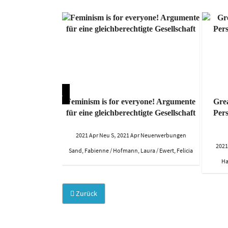
stisch. Impulse
Feminism is for everyone! Argumente
Grea
und Aktivismus
für eine gleichberechtigte Gesellschaft
Pers
,
r Neuerwerbungen
2021 Apr Neu S
2021 Apr Neuerwerbungen
2021
. (Hg.)
Sand, Fabienne / Hofmann, Laura / Ewert, Felicia
Ha
Zurück