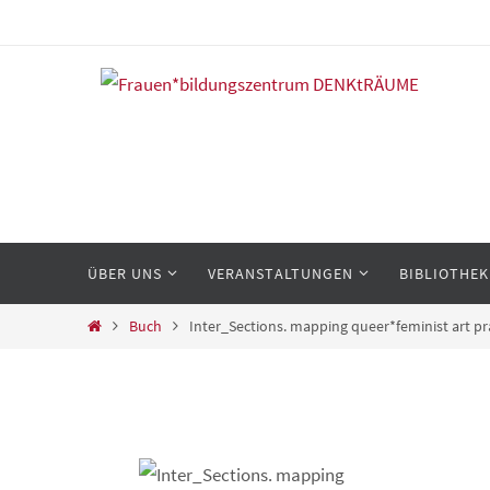
Zum
Inhalt
springen
Zum
ÜBER UNS
VERANSTALTUNGEN
BIBLIOTHEK
Inhalt
springen
Start
Buch
Inter_Sections. mapping queer*feminist art pr