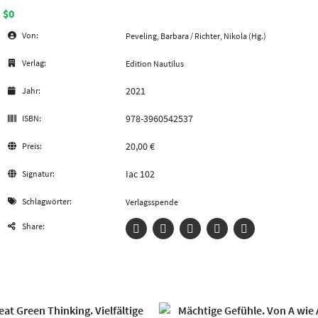
$0
Von:
Peveling, Barbara / Richter, Nikola (Hg.)
Verlag:
Edition Nautilus
2021
Jahr:
978-3960542537
ISBN:
20,00 €
Preis:
Iac 102
Signatur:
Schlagwörter:
Verlagsspende
Share: