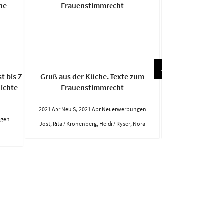
t bis Z
Gruß aus der Küche. Texte zum
Der F
ichte
Frauenstimmrecht
,
,
2021 Apr Neu S
2021 Apr Neuerwerbungen
2021 Apr Neu S
20
ngen
Jost, Rita / Kronenberg, Heidi / Ryser, Nora
Sae