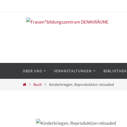
Zum
Inhalt
springen
Zum
ÜBER UNS
VERANSTALTUNGEN
BIBLIOTHEK
Inhalt
springen
Start
Buch
Kinderkriegen. Reproduktion reloaded