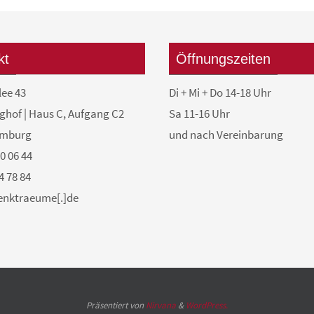
kt
Öffnungszeiten
lee 43
Di + Mi + Do 14-18 Uhr
ghof | Haus C, Aufgang C2
Sa 11-16 Uhr
amburg
und nach Vereinbarung
50 06 44
4 78 84
denktraeume[.]de
Präsentiert von
Nirvana
&
WordPress.