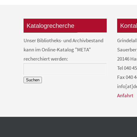
Katalogrecherche
Konta
Unser Bibliotheks- und Archivbestand
Grindelal
kann im Online-Katalog "META"
Sauerber
recherchiert werden:
20146 H
Tel 040 4
Fax 040 4
Suchen
info[at]
Anfahrt