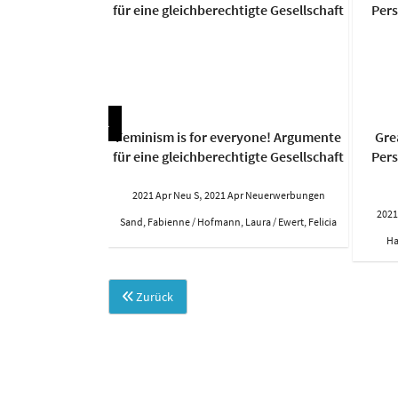
stisch. Impulse
Feminism is for everyone! Argumente
Gre
und Aktivismus
für eine gleichberechtigte Gesellschaft
Pers
,
r Neuerwerbungen
2021 Apr Neu S
2021 Apr Neuerwerbungen
2021
. (Hg.)
Sand, Fabienne / Hofmann, Laura / Ewert, Felicia
Ha
Zurück