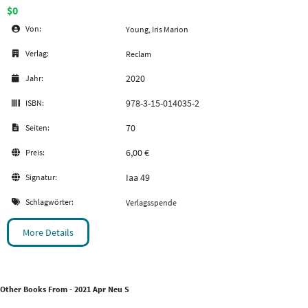
$0
Von:
Young, Iris Marion
Verlag:
Reclam
2020
Jahr:
978-3-15-014035-2
ISBN:
70
Seiten:
6,00 €
Preis:
Iaa 49
Signatur:
Schlagwörter:
Verlagsspende
More Details
Other Books From - 2021 Apr Neu S