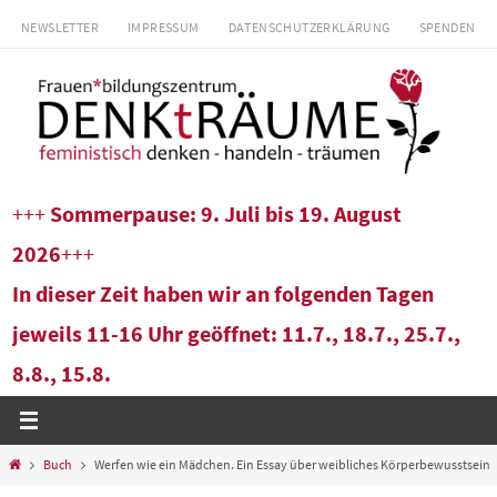
Zum
NEWSLETTER
IMPRESSUM
DATENSCHUTZERKLÄRUNG
SPENDEN
Inhalt
springen
+++
Sommerpause: 9. Juli bis 19. August
2026
+++
In dieser Zeit haben wir an folgenden Tagen
jeweils 11-16 Uhr geöffnet: 11.7., 18.7., 25.7.,
8.8., 15.8.
Start
Buch
Werfen wie ein Mädchen. Ein Essay über weibliches Körperbewusstsein