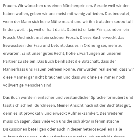
Frauen. Wir wünschen uns einen Märchenprinzen. Gerade weil wir den
haben wollen, geben wir uns meist mit wenig zufrieden. Das bedeutet,
wenn der Mann sich keine Mühe macht und wir ihn trotzdem soooo toll
finden, weil… ja, weil er halt da ist. Dabei ist er kein Prinz, sondern ein
Frosch. Und nicht mal ein schöner Frosch. Dieses Buch erweckt das
Bewusstsein der Frau und betont, dass es in Ordnung sei, mehr zu
erwarten. Es ist unser gutes Recht, hohe Erwartungen an unseren
Partner zu stellen. Das Buch beinhaltet die Botschaft, dass der
Männerhass uns Frauen befreien könne. Wir würden realisieren, dass wir
diese Männer gar nicht brauchen und dass wir ohne sie immer noch
vollwertige Menschen sind.
Das Buch wurde in einfacher und verständlicher Sprache formuliert und
lässt sich schnell durchlesen. Meiner Ansicht nach ist der Buchtitel gut,
denn es ist provokativ und erweckt Aufmerksamkeit. Des Weiteren
muss ich sagen, dass viele von uns die sich aktiv in feministische
Diskussionen beteiligen oder auch in dieser heterosexuellen Falle
aufgewachsen sind, sich wieder finden werden. Ich empfehle dieses