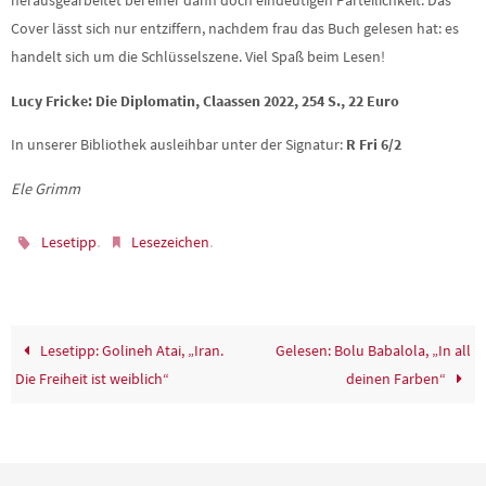
herausgearbeitet bei einer dann doch eindeutigen Parteilichkeit. Das
Cover lässt sich nur entziffern, nachdem frau das Buch gelesen hat: es
handelt sich um die Schlüsselszene. Viel Spaß beim Lesen!
Lucy Fricke: Die Diplomatin, Claassen 2022, 254 S., 22 Euro
In unserer Bibliothek ausleihbar unter der Signatur:
R Fri 6/2
Ele Grimm
.
.
Lesetipp
Lesezeichen
Lesetipp: Golineh Atai, „Iran.
Gelesen: Bolu Babalola, „In all
Die Freiheit ist weiblich“
deinen Farben“