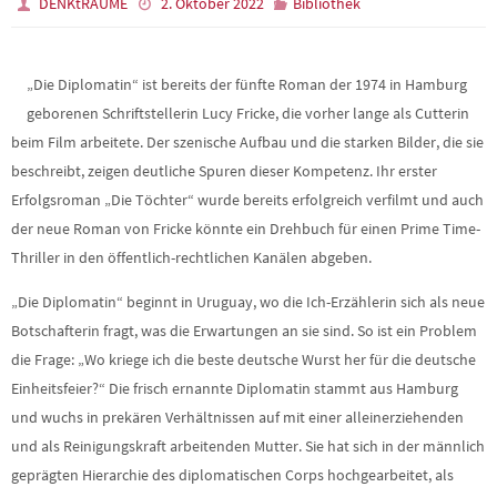
DENKtRÄUME
2. Oktober 2022
Bibliothek
„Die Diplomatin“ ist bereits der fünfte Roman der 1974 in Hamburg
geborenen Schriftstellerin Lucy Fricke, die vorher lange als Cutterin
beim Film arbeitete. Der szenische Aufbau und die starken Bilder, die sie
beschreibt, zeigen deutliche Spuren dieser Kompetenz. Ihr erster
Erfolgsroman „Die Töchter“ wurde bereits erfolgreich verfilmt und auch
der neue Roman von Fricke könnte ein Drehbuch für einen Prime Time-
Thriller in den öffentlich-rechtlichen Kanälen abgeben.
„Die Diplomatin“ beginnt in Uruguay, wo die Ich-Erzählerin sich als neue
Botschafterin fragt, was die Erwartungen an sie sind. So ist ein Problem
die Frage: „Wo kriege ich die beste deutsche Wurst her für die deutsche
Einheitsfeier?“ Die frisch ernannte Diplomatin stammt aus Hamburg
und wuchs in prekären Verhältnissen auf mit einer alleinerziehenden
und als Reinigungskraft arbeitenden Mutter. Sie hat sich in der männlich
geprägten Hierarchie des diplomatischen Corps hochgearbeitet, als