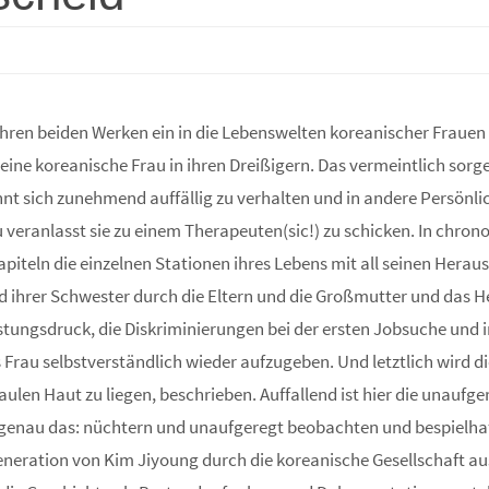
ihren beiden Werken ein in die Lebenswelten koreanischer Frauen
eine koreanische Frau in ihren Dreißigern. Das vermeintlich sorge
nnt sich zunehmend auffällig zu verhalten und in andere Persönlic
 veranlasst sie zu einem Therapeuten(sic!) zu schicken. In chrono
iteln die einzelnen Stationen ihres Lebens mit all seinen Herau
 ihrer Schwester durch die Eltern und die Großmutter und das He
stungsdruck, die Diskriminierungen bei der ersten Jobsuche und 
Frau selbstverständlich wieder aufzugeben. Und letztlich wird 
r faulen Haut zu liegen, beschrieben. Auffallend ist hier die una
ls genau das: nüchtern und unaufgeregt beobachten und bespielh
eneration von Kim Jiyoung durch die koreanische Gesellschaft a