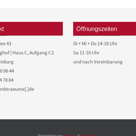
kt
Öffnungszeiten
lee 43
Di + Mi + Do 14-18 Uhr
ghof | Haus C, Aufgang C2
Sa 11-16 Uhr
amburg
und nach Vereinbarung
50 06 44
4 78 84
denktraeume[.]de
Präsentiert von
Nirvana
&
WordPress.