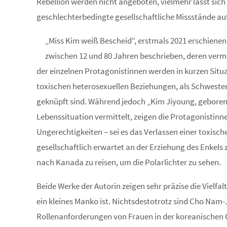
Rebellion werden nicht angeboten, vielmehr lässt sic
geschlechterbedingte gesellschaftliche Missstände auf
„Miss Kim weiß Bescheid“, erstmals 2021 erschienen
zwischen 12 und 80 Jahren beschrieben, deren vermei
der einzelnen Protagonistinnen werden in kurzen Situat
toxischen heterosexuellen Beziehungen, als Schwester
geknüpft sind. Während jedoch „Kim Jiyoung, geboren 
Lebenssituation vermittelt, zeigen die Protagonistinn
Ungerechtigkeiten – sei es das Verlassen einer toxisch
gesellschaftlich erwartet an der Erziehung des Enkels 
nach Kanada zu reisen, um die Polarlichter zu sehen.
Beide Werke der Autorin zeigen sehr präzise die Vielf
ein kleines Manko ist. Nichtsdestotrotz sind Cho Nam-
Rollenanforderungen von Frauen in der koreanischen G