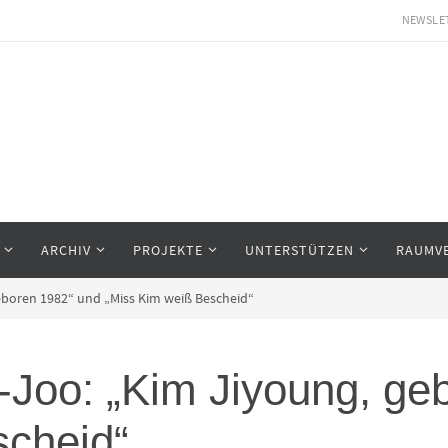
NEWSLE
ARCHIV
PROJEKTE
UNTERSTÜTZEN
RAUMV
eboren 1982“ und „Miss Kim weiß Bescheid“
Joo: „Kim Jiyoung, ge
scheid“