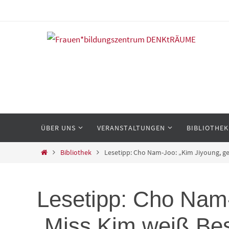
Zum
Inhalt
springen
Zum
ÜBER UNS
VERANSTALTUNGEN
BIBLIOTHEK
Inhalt
springen
Start
Bibliothek
Lesetipp: Cho Nam-Joo: „Kim Jiyoung, g
Lesetipp: Cho Nam-
„Miss Kim weiß Be