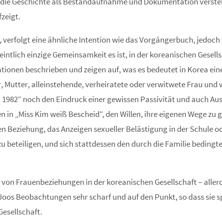
h die Geschichte als Bestandaufnahme und Dokumentation verstehe
zeigt.
, verfolgt eine ähnliche Intention wie das Vorgängerbuch, jedoc
ntlich einzige Gemeinsamkeit es ist, in der koreanischen Gesells
ionen beschrieben und zeigen auf, was es bedeutet in Korea eine F
, Mutter, alleinstehende, verheiratete oder verwitwete Frau und
1982“ noch den Eindruck einer gewissen Passivität und auch Aus
en in „Miss Kim weiß Bescheid“, den Willen, ihre eigenen Wege z
en Beziehung, das Anzeigen sexueller Belästigung in der Schule o
zu beteiligen, und sich stattdessen den durch die Familie bedingt
alt von Frauenbeziehungen in der koreanischen Gesellschaft – all
Joos Beobachtungen sehr scharf und auf den Punkt, so dass sie s
esellschaft.