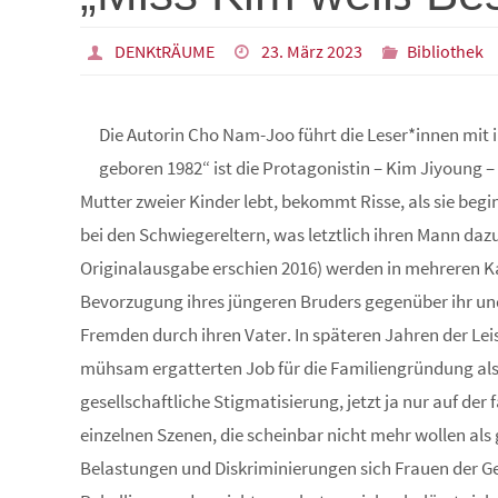
DENKtRÄUME
23. März 2023
Bibliothek
Die Autorin Cho Nam-Joo führt die Leser*innen mit 
geboren 1982“ ist die Protagonistin – Kim Jiyoung – 
Mutter zweier Kinder lebt, bekommt Risse, als sie begi
bei den Schwiegereltern, was letztlich ihren Mann dazu
Originalausgabe erschien 2016) werden in mehreren Kap
Bevorzugung ihres jüngeren Bruders gegenüber ihr und
Fremden durch ihren Vater. In späteren Jahren der Lei
mühsam ergatterten Job für die Familiengründung als 
gesellschaftliche Stigmatisierung, jetzt ja nur auf de
einzelnen Szenen, die scheinbar nicht mehr wollen a
Belastungen und Diskriminierungen sich Frauen der G