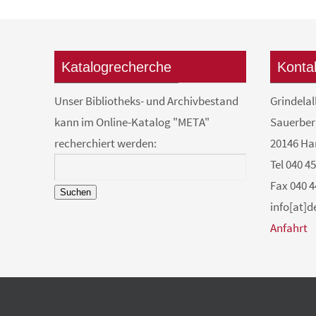
Katalogrecherche
Konta
Unser Bibliotheks- und Archivbestand
Grindelal
kann im Online-Katalog "META"
Sauerber
recherchiert werden:
20146 H
Tel 040 4
Fax 040 4
Suchen
info[at]
Anfahrt