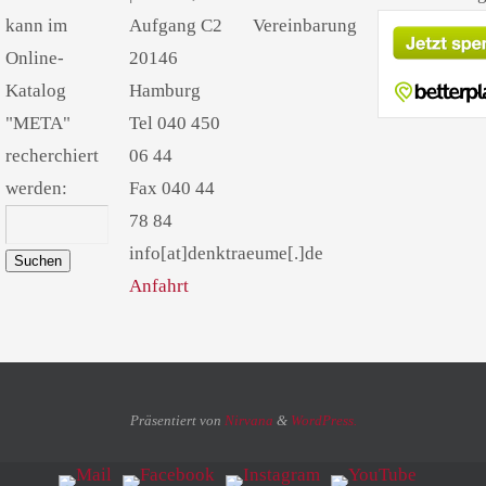
kann im
Aufgang C2
Vereinbarung
Online-
20146
Katalog
Hamburg
"META"
Tel 040 450
recherchiert
06 44
werden:
Fax 040 44
78 84
info[at]denktraeume[.]de
Suchen
Anfahrt
Präsentiert von
Nirvana
&
WordPress.