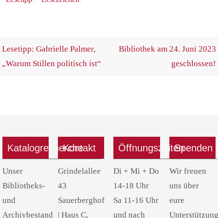
Lesetipp: Gabrielle Palmer,
Bibliothek am 24. Juni 2023
„Warum Stillen politisch ist“
geschlossen!
Katalogrecherche
Kontakt
Öffnungszeiten
Spenden
Unser
Grindelallee
Di + Mi + Do
Wir freuen
Bibliotheks-
43
14-18 Uhr
uns über
und
Sauerberghof
Sa 11-16 Uhr
eure
Archivbestand
| Haus C,
und nach
Unterstützung