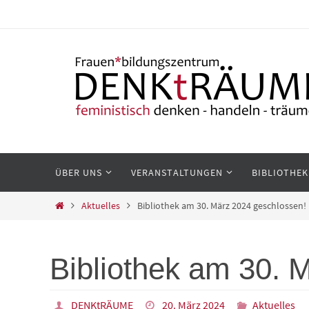
Zum
Inhalt
springen
Zum
ÜBER UNS
VERANSTALTUNGEN
BIBLIOTHEK
Inhalt
springen
Start
Aktuelles
Bibliothek am 30. März 2024 geschlossen!
Bibliothek am 30. 
DENKtRÄUME
20. März 2024
Aktuelles