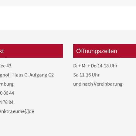
kt
Öffnungszeiten
lee 43
Di + Mi + Do 14-18 Uhr
ghof | Haus C, Aufgang C2
Sa 11-16 Uhr
amburg
und nach Vereinbarung
50 06 44
4 78 84
denktraeume[.]de