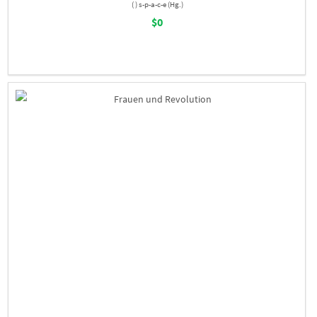
( ) s-p-a-c-e (Hg.)
$0