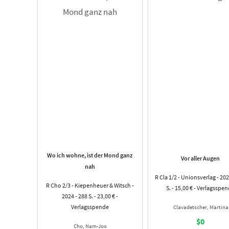
Wo ich wohne, ist der Mond ganz
Vor aller Augen
nah
R Cla 1/2 - Unionsverlag - 202
R Cho 2/3 - Kiepenheuer & Witsch -
S. - 15,00 € - Verlagsspe
2024 - 288 S. - 23,00 € -
Verlagsspende
Clavadetscher, Martina
$0
Cho, Nam-Joo