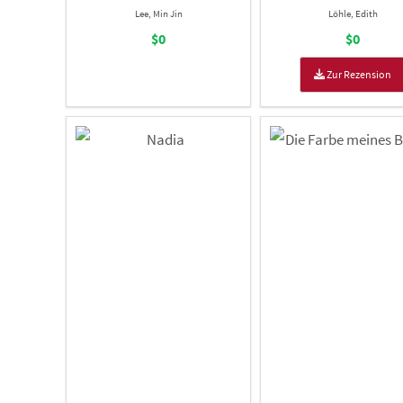
Lee, Min Jin
Löhle, Edith
$0
$0
Zur Rezension