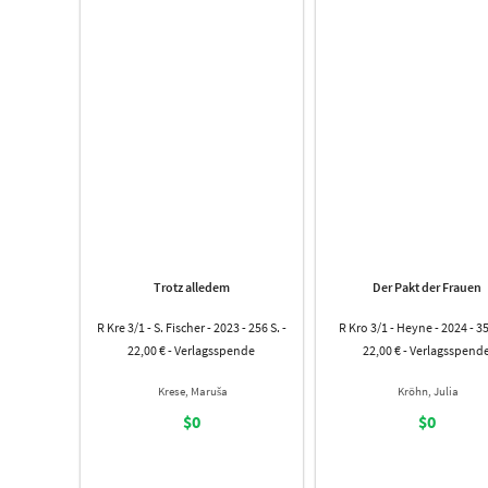
Trotz alledem
Der Pakt der Frauen
R Kre 3/1 - S. Fischer - 2023 - 256 S. -
R Kro 3/1 - Heyne - 2024 - 35
22,00 € - Verlagsspende
22,00 € - Verlagsspend
Krese, Maruša
Kröhn, Julia
$0
$0