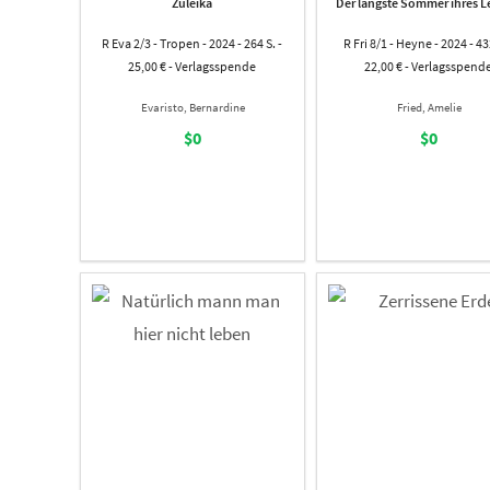
Zuleika
Der längste Sommer ihres 
R Eva 2/3 - Tropen - 2024 - 264 S. -
R Fri 8/1 - Heyne - 2024 - 432
25,00 € - Verlagsspende
22,00 € - Verlagsspend
Evaristo, Bernardine
Fried, Amelie
$0
$0