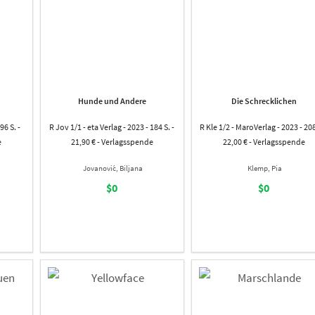
Hunde und Andere
Die Schrecklichen
96 S. -
R Jov 1/1 - eta Verlag - 2023 - 184 S. -
R Kle 1/2 - MaroVerlag - 2023 - 208
e
21,90 € - Verlagsspende
22,00 € - Verlagsspende
Jovanović, Biljana
Klemp, Pia
$0
$0