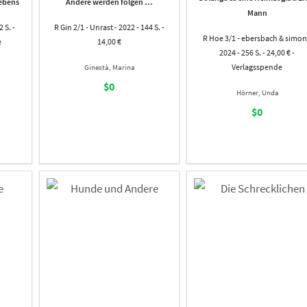
Lebens
Andere werden folgen …
Mann
 S. -
R Gin 2/1 - Unrast - 2022 - 144 S. -
R Hoe 3/1 - ebersbach & simon
e
14,00 €
2024 - 256 S. - 24,00 € -
Verlagsspende
Ginestà, Marina
$0
Hörner, Unda
$0