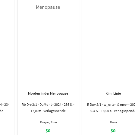
Morden in der Menopause
Kim_Linie
4 - 234
Rb Dre 2/1 - DuMont - 2024 - 286 S. -
R Duv 2/1 - w_orten & meer - 202
nde
17,00 € - Verlagsspende
304 S. - 18,00 € - Verlagsspend
Dreyer, Tine
Duve
$0
$0