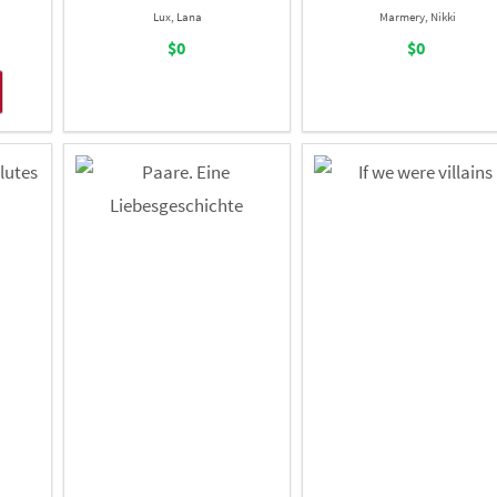
Lux, Lana
Marmery, Nikki
$0
$0