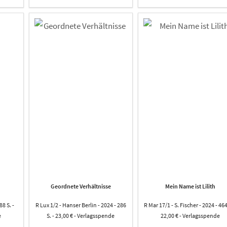
Geordnete Verhältnisse
Mein Name ist Lilith
88 S. -
R Lux 1/2 - Hanser Berlin - 2024 - 286
R Mar 17/1 - S. Fischer - 2024 - 464
e
S. - 23,00 € - Verlagsspende
22,00 € - Verlagsspende