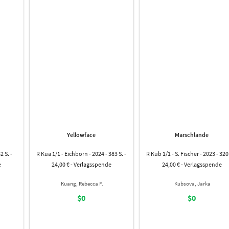
Yellowface
Marschlande
2 S. -
R Kua 1/1 - Eichborn - 2024 - 383 S. -
R Kub 1/1 - S. Fischer - 2023 - 320 
e
24,00 € - Verlagsspende
24,00 € - Verlagsspende
Kuang, Rebecca F.
Kubsova, Jarka
$0
$0