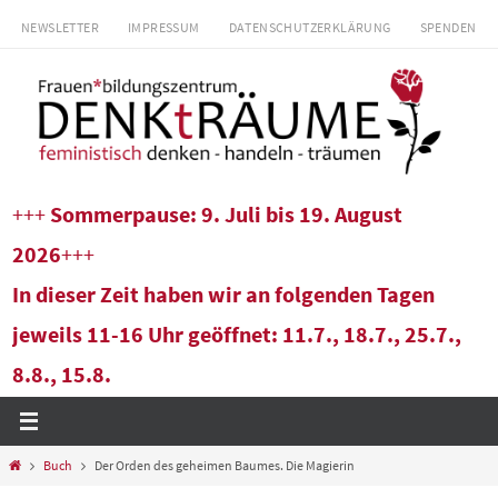
Zum
NEWSLETTER
IMPRESSUM
DATENSCHUTZERKLÄRUNG
SPENDEN
Inhalt
springen
+++
Sommerpause: 9. Juli bis 19. August
2026
+++
In dieser Zeit haben wir an folgenden Tagen
jeweils 11-16 Uhr geöffnet: 11.7., 18.7., 25.7.,
8.8., 15.8.
Start
Buch
Der Orden des geheimen Baumes. Die Magierin