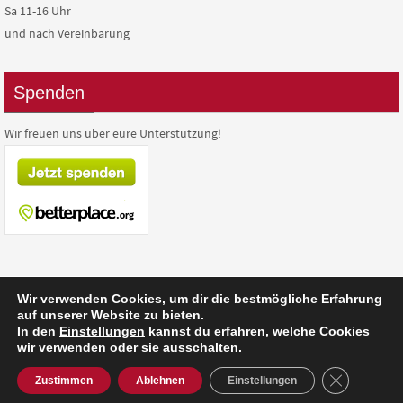
Sa 11-16 Uhr
und nach Vereinbarung
Spenden
Wir freuen uns über eure Unterstützung!
Wir verwenden Cookies, um dir die bestmögliche Erfahrung
auf unserer Website zu bieten.
In den
Einstellungen
kannst du erfahren, welche Cookies
Präsentiert von
Nirvana
&
WordPress.
wir verwenden oder sie ausschalten.
GDPR Cooki
Zustimmen
Ablehnen
Einstellungen