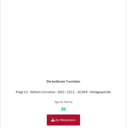
Die lustlosen Touristen
R Agi 1/1 - Edition Converso - 2021 - 231 S. - 20,00 € - Verlagsspende
Agirre, Katixa
$0
Zur Rezension