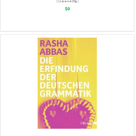
( ) s-p-a-c-e (Hg.)
$0