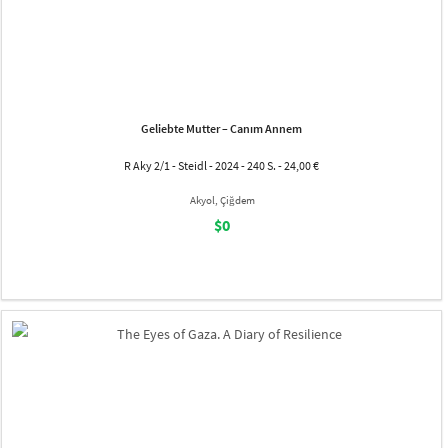
Geliebte Mutter – Canım Annem
R Aky 2/1 - Steidl - 2024 - 240 S. - 24,00 €
Akyol, Çiğdem
$0