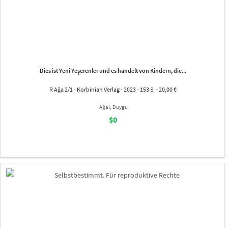
Dies ist Yeni Yeşerenler und es handelt von Kindern, die...
R Ağa 2/1 - Korbinian Verlag - 2023 - 153 S. - 20,00 €
Ağal, Duygu
$0