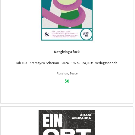
Not giving a fuck
Iab 103 - Kremayr & Scheriau - 2024 - 192 S. - 24,00 € - Verlagsspende
Absalon, Beate
$0