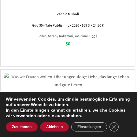
Zanele Muholi
Gdd 35 - Tate Publishing - 2020 - 169 S. - 24,80 €
Allen, Sarah / Nakamori, Yasufumi (Hgg.)
$0
Wir verwenden Cookies, um dir die bestmögliche Erfahrung
auf unserer Website zu bieten.
In den
Einstellungen
kannst du erfahren, welche Cookies
wir verwenden oder sie ausschalten.
GDPR Cooki
Zustimmen
Ablehnen
Einstellungen