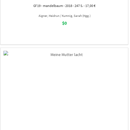
Gf 19 - mandelbaum - 2018 - 247 S. - 17,00 €
Aigner, Heidrun / Kumnig, Sarah (Hgg.)
$0