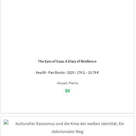
The Eyes of Gaza. A Diary of Resilience
Kea 89 - Pan Books - 2025 - 176 S. - 10,79 €
Alaqad, Plestia
$0