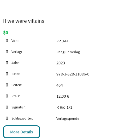
If we were villains
$0
Von:
Rio, M.L.
Verlag:
Penguin Verlag
2023
Jahr:
978-3-328-11086-6
ISBN:
464
Seiten:
12,00 €
Preis:
R Rio 1/1
Signatur:
Schlagwörter:
Verlagsspende
More Details