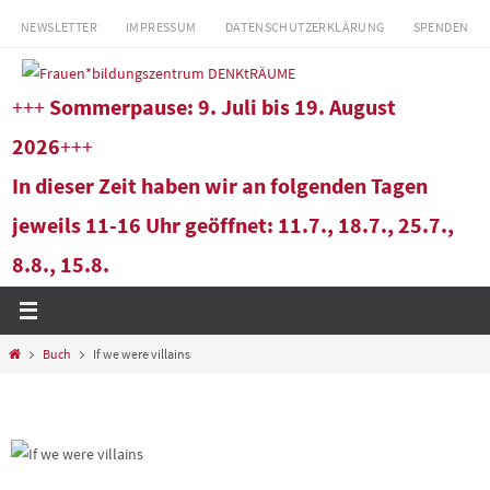
Zum
NEWSLETTER
IMPRESSUM
DATENSCHUTZERKLÄRUNG
SPENDEN
Inhalt
springen
+++
Sommerpause: 9. Juli bis 19. August
2026
+++
In dieser Zeit haben wir an folgenden Tagen
jeweils 11-16 Uhr geöffnet: 11.7., 18.7., 25.7.,
8.8., 15.8.
Start
Buch
If we were villains