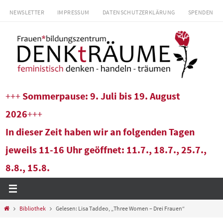
Zum
NEWSLETTER
IMPRESSUM
DATENSCHUTZERKLÄRUNG
SPENDEN
Inhalt
springen
+++
Sommerpause: 9. Juli bis 19. August
2026
+++
In dieser Zeit haben wir an folgenden Tagen
jeweils 11-16 Uhr geöffnet: 11.7., 18.7., 25.7.,
8.8., 15.8.
Start
Bibliothek
Gelesen: Lisa Taddeo, „Three Women – Drei Frauen“