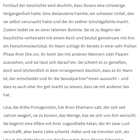
Fortlauf der Geschichte wird deutlich, dass Sloane eine schwierige
Vergangenheit hatte. Eine distanzierte Familie, ein schwerer Unfall, den
sie selbst verursacht hatte und der ihr seither Schuldgefühle macht.
Zudem leidet sie an einer latenten Bulimie. Sie ist zu Beginn der
Geschichte verheiratet mit einem Koch und besitzt gemeinsam mit ihm
ein Feinschmeckerlokal. Ihr Mann schlägt ihr bereits in einer sehr frühen
Phase ihrer Ehe vor, ihr beim Sex mit anderen Männern oder Paaren
zuzusehen, und sie lässt sich darauf ein. Sie scheint es zu genießen,
doch wird letztendlich in dem Arrangement deutlich, dass es ihr Mann
ist, der entscheidet und ihr die Sexualpartner*innen aussucht – und
dass es auch eher ihn geil macht zu wissen, dass sie mit anderen Sex
hat.
Lina, die dritte Protagonistin, hat ihren Ehemann satt, der sich seit
Jahren weigert, sie zu küssen, das Wenige, das sie sich von ihm wünscht.
Sie beginnt eine Affäre mit ihrer Jugendliebe Aidan, der ihr zwar Lust
verschafft, aber keine Liebe schenkt. Aiden und sie trennten sich, als
Lina in der Highschool von drei Freunden ihrer älteren Schwester