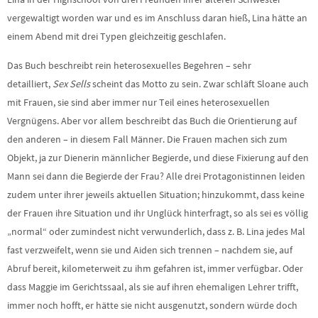
vergewaltigt worden war und es im Anschluss daran hieß, Lina hätte an
einem Abend mit drei Typen gleichzeitig geschlafen.
Das Buch beschreibt rein heterosexuelles Begehren – sehr
detailliert,
Sex Sells
scheint das Motto zu sein. Zwar schläft Sloane auch
mit Frauen, sie sind aber immer nur Teil eines heterosexuellen
Vergnügens. Aber vor allem beschreibt das Buch die Orientierung auf
den anderen – in diesem Fall Männer. Die Frauen machen sich zum
Objekt, ja zur Dienerin männlicher Begierde, und diese Fixierung auf den
Mann sei dann die Begierde der Frau? Alle drei Protagonistinnen leiden
zudem unter ihrer jeweils aktuellen Situation; hinzukommt, dass keine
der Frauen ihre Situation und ihr Unglück hinterfragt, so als sei es völlig
„normal“ oder zumindest nicht verwunderlich, dass z. B. Lina jedes Mal
fast verzweifelt, wenn sie und Aiden sich trennen – nachdem sie, auf
Abruf bereit, kilometerweit zu ihm gefahren ist, immer verfügbar. Oder
dass Maggie im Gerichtssaal, als sie auf ihren ehemaligen Lehrer trifft,
immer noch hofft, er hätte sie nicht ausgenutzt, sondern würde doch