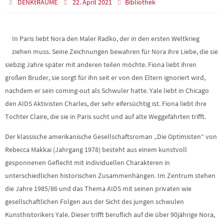
DENKtRÄUME
22. April 2021
Bibliothek
In Paris liebt Nora den Maler Radko, der in den ersten Weltkrieg
ziehen muss. Seine Zeichnungen bewahren für Nora ihre Liebe, die sie
siebzig Jahre später mit anderen teilen möchte. Fiona liebt ihren
großen Bruder, sie sorgt für ihn seit er von den Eltern ignoriert wird,
nachdem er sein coming-out als Schwuler hatte. Yale liebt in Chicago
den AIDS Aktivisten Charles, der sehr eifersüchtig ist. Fiona liebt ihre
Tochter Claire, die sie in Paris sucht und auf alte Weggefährten trifft.
Der klassische amerikanische Gesellschaftsroman „Die Optimisten“ von
Rebecca Makkai (Jahrgang 1978) besteht aus einem kunstvoll
gesponnenen Geflecht mit individuellen Charakteren in
unterschiedlichen historischen Zusammenhängen. Im Zentrum stehen
die Jahre 1985/86 und das Thema AIDS mit seinen privaten wie
gesellschaftlichen Folgen aus der Sicht des jungen schwulen
Kunsthistorikers Yale. Dieser trifft beruflich auf die über 90jährige Nora,