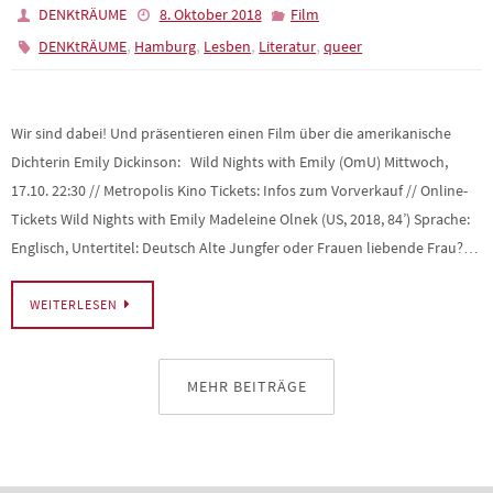
DENKtRÄUME
8. Oktober 2018
Film
,
,
,
,
DENKtRÄUME
Hamburg
Lesben
Literatur
queer
Wir sind dabei! Und präsentieren einen Film über die amerikanische
Dichterin Emily Dickinson: Wild Nights with Emily (OmU) Mittwoch,
17.10. 22:30 // Metropolis Kino Tickets: Infos zum Vorverkauf // Online-
Tickets Wild Nights with Emily Madeleine Olnek (US, 2018, 84’) Sprache:
Englisch, Untertitel: Deutsch Alte Jungfer oder Frauen liebende Frau?…
WEITERLESEN
MEHR BEITRÄGE