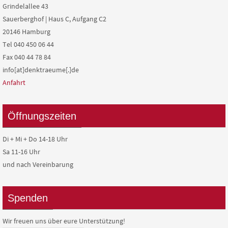
Grindelallee 43
Sauerberghof | Haus C, Aufgang C2
20146 Hamburg
Tel 040 450 06 44
Fax 040 44 78 84
info[at]denktraeume[.]de
Anfahrt
Öffnungszeiten
Di + Mi + Do 14-18 Uhr
Sa 11-16 Uhr
und nach Vereinbarung
Spenden
Wir freuen uns über eure Unterstützung!