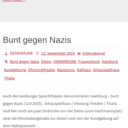
Bunt gegen Nazis
DENKtRÄUME
12. September 2015
International
,
,
,
,
,
Bunt gegen Nazis
Demo
DENKtRÄUME
Frauenblock
Hamburg
,
,
,
,
,
Kundgebung
Ohnsorgtheater
Rassismus
Rathaus
Schauspielhaus
Thalia
Auch die Hamburger Sprechtheater demonstrieren: Hamburg – bunt
gegen Nazis (12.9.2015). Schauspielhaus / Ohnsorg-Theater / Thalia …
Und hier noch ein paar Eindrücke von der Demo (vom Hachmannplatz
über die Mönckebergstraße zur Alster) und von der Kundgebung auf
dem Rathausmarkt …
WEITERLESEN