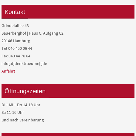
Grindelallee 43
Sauerberghof | Haus C, Aufgang C2
20146 Hamburg
Tel 040 450 06 44
Fax 040 44 78 84
info[at]denktraeume[.]de
Anfahrt
Öffnungszeiten
Di + Mi + Do 14-18 Uhr
Sa 11-16 Uhr
und nach Vereinbarung
Spenden