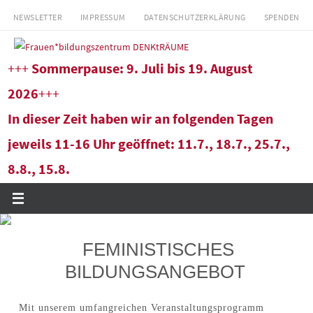
Zum
NEWSLETTER
IMPRESSUM
DATENSCHUTZERKLÄRUNG
SPENDEN
Inhalt
springen
+++
Sommerpause: 9. Juli bis 19. August
2026
+++
In dieser Zeit haben wir an folgenden Tagen
jeweils 11-16 Uhr geöffnet: 11.7., 18.7., 25.7.,
8.8., 15.8.
Unsere Bibliothek wurde 1983 als Teil des
FEMINISTISCHE BIBLIOTHEK
Frauen*bildungszentrums gegründet und umfasst heute ca.
12.000 Titel.