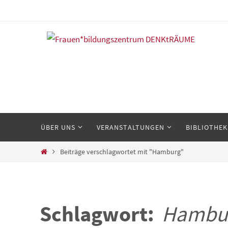
Zum
Inhalt
springen
Zum
ÜBER UNS
VERANSTALTUNGEN
BIBLIOTHEK
Inhalt
springen
Start
Beiträge verschlagwortet mit "Hamburg"
Schlagwort:
Hambu