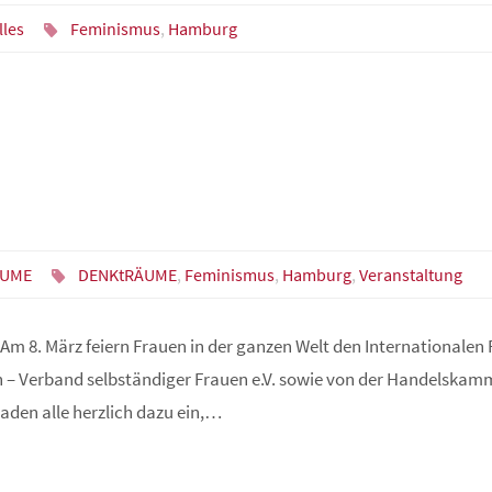
lles
Feminismus
,
Hamburg
ÄUME
DENKtRÄUME
,
Feminismus
,
Hamburg
,
Veranstaltung
Am 8. März feiern Frauen in der ganzen Welt den Internationalen 
n – Verband selbständiger Frauen e.V. sowie von der Handelska
aden alle herzlich dazu ein,…