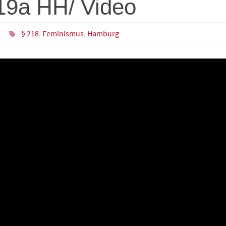
19a HH/ Video
n
§ 218
,
Feminismus
,
Hamburg