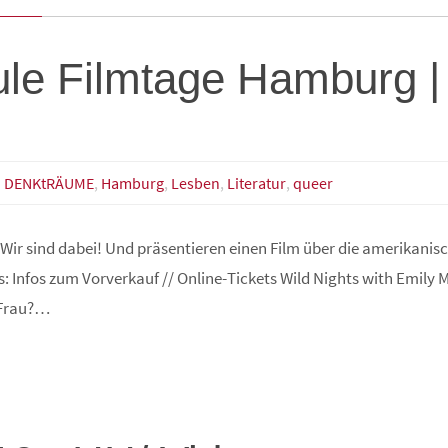
le Filmtage Hamburg | 
DENKtRÄUME
,
Hamburg
,
Lesben
,
Literatur
,
queer
Wir sind dabei! Und präsentieren einen Film über die amerikanis
s: Infos zum Vorverkauf // Online-Tickets Wild Nights with Emily M
e Frau?…