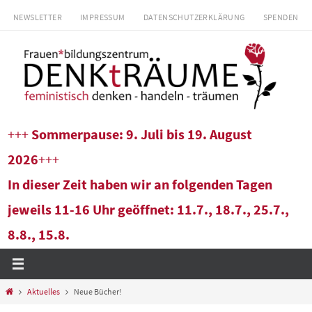
Zum
NEWSLETTER
IMPRESSUM
DATENSCHUTZERKLÄRUNG
SPENDEN
Inhalt
springen
+++
Sommerpause: 9. Juli bis 19. August
2026
+++
In dieser Zeit haben wir an folgenden Tagen
jeweils 11-16 Uhr geöffnet: 11.7., 18.7., 25.7.,
8.8., 15.8.
Start
Aktuelles
Neue Bücher!